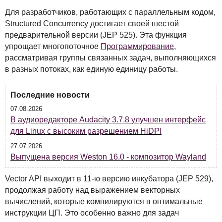
Для разработчиков, работающих с параллельным кодом,
Structured Concurrency достигает своей шестой
предварительной версии (
JEP
525). Эта функция
упрощает многопоточное
Программирование
,
рассматривая группы связанных задач, выполняющихся
в разных потоках, как единую единицу работы.
Последние новости
07.08.2026
В аудиоредакторе Audacity 3.7.8 улучшен интерфейс
для Linux с высоким разрешением HiDPI
27.07.2026
Выпущена версия Weston 16.0 - композитор Wayland
Vector
API
выходит в 11-ю версию инкубатора (
JEP
529),
продолжая работу над выражением векторных
вычислений, которые компилируются в оптимальные
инструкции ЦП. Это особенно важно для задач