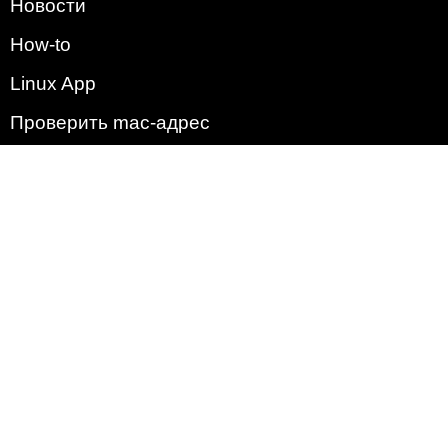
Новости
How-to
Linux App
Проверить mac-адрес
Зачем этот сайт?
Политика
Наша команда
Список всех уязвимостей
Операционные системы
2009 - 2026