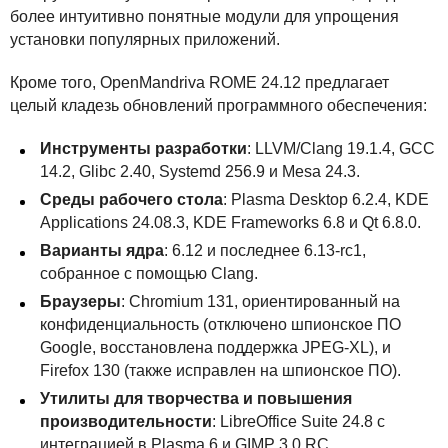
более интуитивно понятные модули для упрощения
установки популярных приложений.
Кроме того, OpenMandriva
ROME
24.12 предлагает
целый кладезь обновлений программного обеспечения:
Инструменты разработки
:
LLVM
/Clang 19.1.4,
GCC
14.2, Glibc 2.40, Systemd 256.9 и Mesa 24.3.
Среды рабочего стола
: Plasma Desktop 6.2.4,
KDE
Applications 24.08.3,
KDE
Frameworks 6.8 и Qt 6.8.0.
Варианты ядра
: 6.12 и последнее 6.13-rc1,
собранное с помощью Clang.
Браузеры
: Chromium 131, ориентированный на
конфиденциальность (отключено шпионское ПО
Google, восстановлена поддержка
JPEG
-XL), и
Firefox 130 (также исправлен на шпионское ПО).
Утилиты для творчества и повышения
производительности
: LibreOffice Suite 24.8 с
интеграцией в Plasma 6 и
GIMP
3.0 RC.