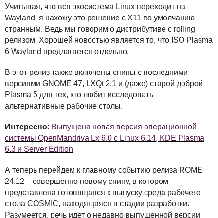
Учитывая, что вся экосистема Linux переходит на
Wayland, я нахожу это решение с X11 по умолчанию
странным. Ведь мы говорим о дистрибутиве с rolling
релизом. Хорошей новостью является то, что
ISO
Plasma
6 Wayland предлагается отдельно.
В этот релиз также включены спины с последними
версиями
GNOME
47,
LXQ
t 2.1 и (даже) старой доброй
Plasma 5 для тех, кто любит исследовать
альтернативные рабочие столы.
Интересно:
Выпущена новая версия операционной
системы OpenMandriva Lx 6.0 с Linux 6.14, KDE Plasma
6.3 и Server Edition
А теперь перейдем к главному событию релиза
ROME
24.12 – совершенно новому спину, в котором
представлена готовящаяся к выпуску среда рабочего
стола
COSMIC
, находящаяся в стадии разработки.
Разумеется, речь идет о недавно выпущенной версии