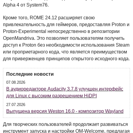
Alpha 4 от System76.
Кроме того,
ROME
24.12 расширяет свою
привлекательность для геймеров, предоставляя Proton и
Proton-Experimental непосредственно в репозитории
OpenMandriva. Это позволяет пользователям получить
доступ к Proton без необходимости использования Steam
или проприетарного кода, что является преимуществом
для приверженцев принципов открытого исходного кода.
Последние новости
07.08.2026
В аудиоредакторе Audacity 3.7.8 улучшен интерфейс
для Linux с высоким разрешением HiDPI
27.07.2026
Выпущена версия Weston 16.0 - композитор Wayland
Для творческих пользователей продолжает развиваться
инструмент запуска и настройки OM-Welcome, предлагая