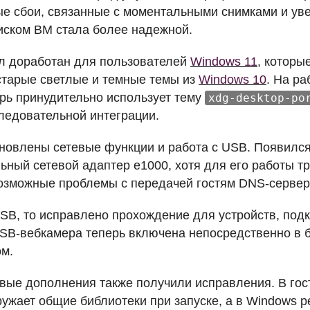
е сбои, связанные с моментальными снимками и ув
писком ВМ стала более надежной.
л доработан для пользователей
Windows 11
, которы
старые светлые и темные темы из
Windows 10
. На ра
ерь принудительно использует тему
xdg-desktop-po
ледовательной интеграции.
новлены сетевые функции и работа с
USB
. Появилс
ьный сетевой адаптер e1000, хотя для его работы тр
озможные проблемы с передачей гостям
DNS
-сервер
SB
, то исправлено прохождение для устройств, по
SB
-вебкамера теперь включена непосредственно в 
м.
евые дополнения также получили исправления. В гост
ружает общие библиотеки при запуске, а в Windows 