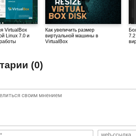
 VirtualBox
Как увеличить размер
Бо
ой Linux 7.0 и
виртуальной машины в
7.
 работы
VirtualBox
ви
арии (0)