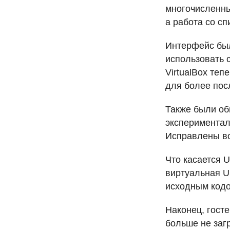
многочисленны
а работа со с
Интерфейс бы
использовать 
VirtualBox теп
для более пос
Также были об
экспериментал
Исправлены в
Что касается
U
виртуальная
U
исходным кодо
Наконец, гост
больше не заг