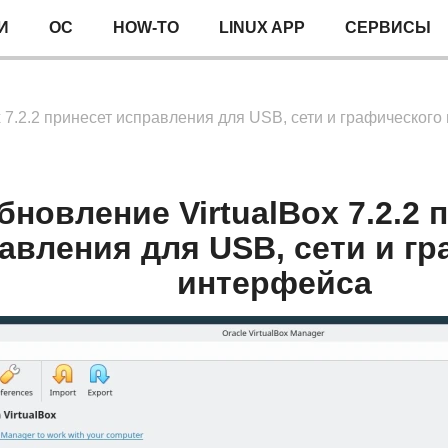
И
ОС
HOW-TO
LINUX APP
СЕРВИСЫ
 7.2.2 принесет исправления для USB, сети и графическог
бновление VirtualBox 7.2.2 
авления для USB, сети и г
интерфейса