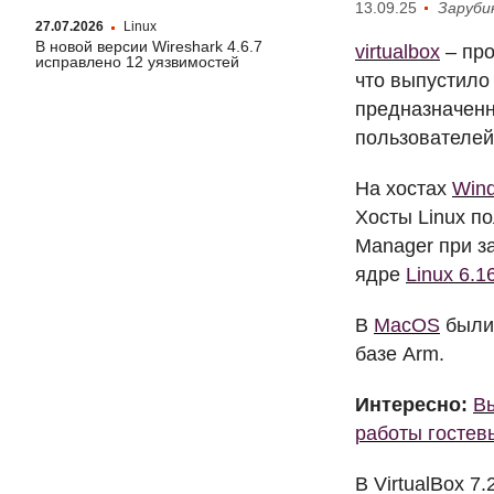
13.09.25
Заруби
27.07.2026
Linux
В новой версии Wireshark 4.6.7
virtualbox
– про
исправлено 12 уязвимостей
что выпустило
предназначенн
пользователей
На хостах
Win
Хосты Linux п
Manager при з
ядре
Linux 6.1
В
MacOS
были 
базе Arm.
Интересно:
Вы
работы гостев
В VirtualBox 7