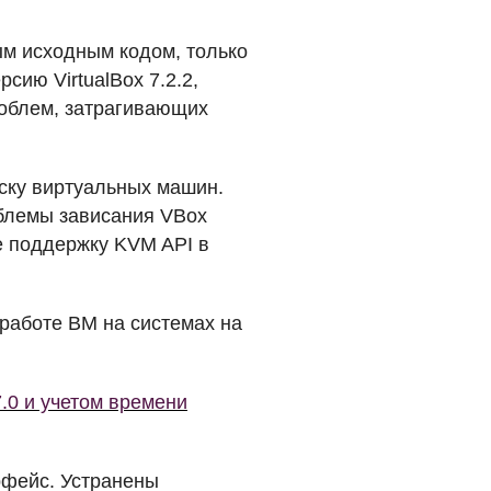
ым исходным кодом, только
ерсию VirtualBox 7.2.2,
облем, затрагивающих
ску виртуальных машин.
облемы зависания VBox
же поддержку
KVM
API
в
работе ВМ на системах на
7.0 и учетом времени
ерфейс. Устранены