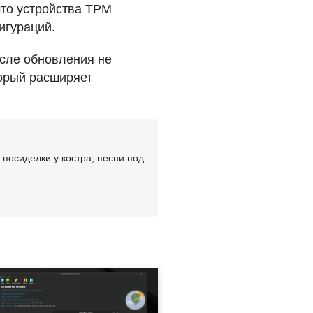
что устройства
TPM
игураций.
После обновления не
торый расширяет
посиделки у костра, песни под