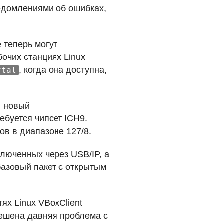
едомлениями об ошибках,
е теперь могут
бочих станциях Linux
, когда она доступна,
rtal
я новый
ебуется чипсет ICH9.
ов в диапазоне 127/8.
дключенных через
USB
/IP, а
базовый пакет с открытым
ях Linux VBoxClient
решена давняя проблема с