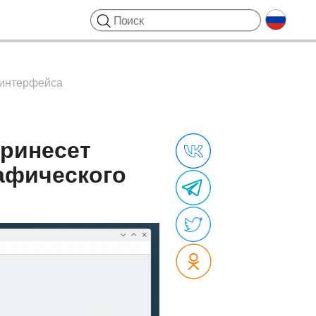
о интерфейса
принесет
рафического