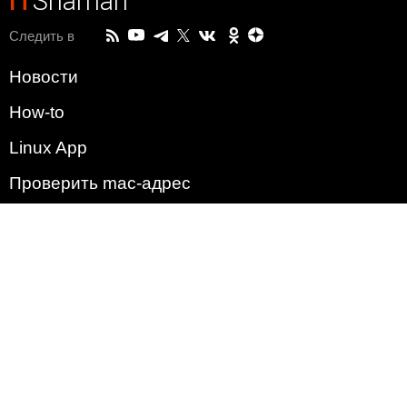
IT
Shaman
Следить в
Новости
How-to
Linux App
Проверить mac-адрес
Зачем этот сайт?
Политика
Наша команда
Список всех уязвимостей
Операционные системы