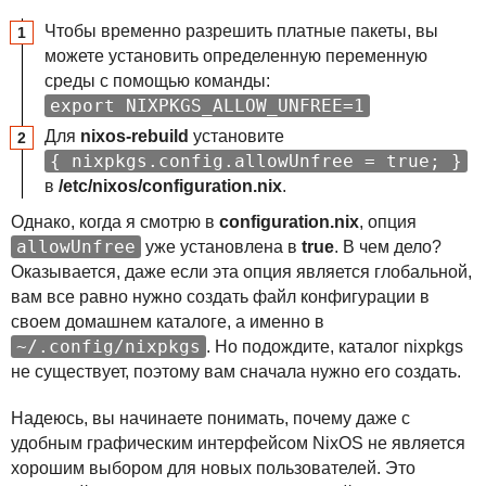
Чтобы временно разрешить платные пакеты, вы
можете установить определенную переменную
среды с помощью команды:
export NIXPKGS_ALLOW_UNFREE=1
Для
nixos-rebuild
установите
{ nixpkgs.config.allowUnfree = true; }
в
/etc/nixos/configuration.nix
.
Однако, когда я смотрю в
configuration.nix
, опция
allowUnfree
уже установлена в
true
. В чем дело?
Оказывается, даже если эта опция является глобальной,
вам все равно нужно создать файл конфигурации в
своем домашнем каталоге, а именно в
~/.config/nixpkgs
. Но подождите, каталог nixpkgs
не существует, поэтому вам сначала нужно его создать.
Надеюсь, вы начинаете понимать, почему даже с
удобным графическим интерфейсом NixOS не является
хорошим выбором для новых пользователей. Это