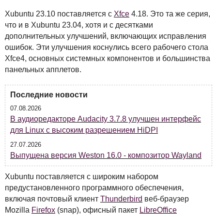
Xubuntu 23.10 поставляется с
Xfce
4.18. Это та же серия,
что и в Xubuntu 23.04, хотя и с десятками
дополнительных улучшений, включающих исправления
ошибок. Эти улучшения коснулись всего рабочего стола
Xfce4, основных системных компонентов и большинства
панельных апплетов.
Последние новости
07.08.2026
В аудиоредакторе Audacity 3.7.8 улучшен интерфейс
для Linux с высоким разрешением HiDPI
27.07.2026
Выпущена версия Weston 16.0 - композитор Wayland
Xubuntu поставляется с широким набором
предустановленного программного обеспечения,
включая почтовый клиент
Thunderbird
веб-браузер
Mozilla
Firefox
(snap), офисный пакет
LibreOffice