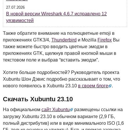
27.07.2026
В новой версии Wireshark 4.6.7 исправлено 12
уязвимостей
Также обратите внимание на полноцветные emoji в
приложениях GTK3/4,
Thunderbird
и Mozilla
Firefox
Вы
также можете быстро вводить цветные эмодзи в
приложениях
GTK
, щелкнув правой кнопкой мыши в
текстовом поле и выбрав “вставить эмодзи”.
Хотите больше подробностей? Руководитель проекта
Xubuntu Шон Дэвис подробно рассказывает о том, что
нового появилось в Xubuntu 23.10
в своем блоге
.
Скачать Xubuntu 23.10
На официальном
сайт Xubuntu
размещены ссылки на
загрузку Xubuntu 23.10 в обычном варианте (2,9 ГБ,
полный дистрибутив) или в виде минимального
ISO
(1,6
ГБ, только основные утилиты). Есть и прямая загрузка,