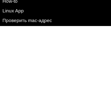
How-to
Linux App
Проверить mac-адрес
Зачем этот сайт?
Политика
Наша команда
Список всех уязвимостей
Операционные системы
2009 - 2026