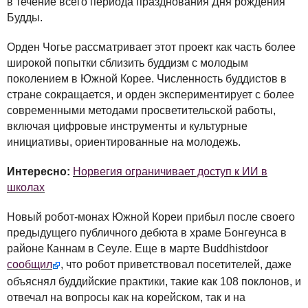
в течение всего периода празднования Дня рождения
Будды.
Орден Чогье рассматривает этот проект как часть более
широкой попытки сблизить буддизм с молодым
поколением в Южной Корее. Численность буддистов в
стране сокращается, и орден экспериментирует с более
современными методами просветительской работы,
включая цифровые инструменты и культурные
инициативы, ориентированные на молодежь.
Интересно:
Норвегия ограничивает доступ к ИИ в
школах
Новый робот-монах Южной Кореи прибыл после своего
предыдущего публичного дебюта в храме Бонгеунса в
районе Каннам в Сеуле. Еще в марте Buddhistdoor
сообщил
, что робот приветствовал посетителей, даже
объяснял буддийские практики, такие как 108 поклонов, и
отвечал на вопросы как на корейском, так и на