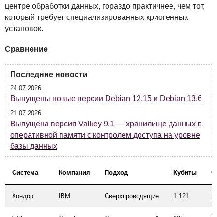
центре обработки данных, гораздо практичнее, чем тот,
который требует специализированных криогенных
установок.
Сравнение
Последние новости
24.07.2026
Выпущены новые версии Debian 12.15 и Debian 13.6
21.07.2026
Выпущена версия Valkey 9.1 — хранилище данных в
оперативной памяти с контролем доступа на уровне
базы данных
Система
Компания
Подход
Кубиты
О
Кондор
IBM
Сверхпроводящие
1 121
К