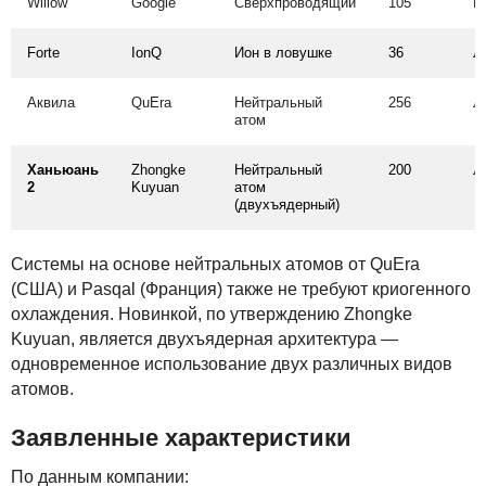
Willow
Google
Сверхпроводящий
105
К
Forte
IonQ
Ион в ловушке
36
Л
Аквила
QuEra
Нейтральный
256
Л
атом
Ханьюань
Zhongke
Нейтральный
200
Л
2
Kuyuan
атом
(двухъядерный)
Системы на основе нейтральных атомов от QuEra
(
США
) и Pasqal (Франция) также не требуют криогенного
охлаждения. Новинкой, по утверждению Zhongke
Kuyuan, является двухъядерная архитектура —
одновременное использование двух различных видов
атомов.
Заявленные характеристики
По данным компании: