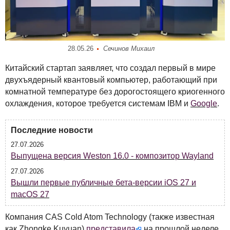
28.05.26
Сечинов Михаил
Китайский стартап заявляет, что создал первый в мире
двухъядерный квантовый компьютер, работающий при
комнатной температуре без дорогостоящего криогенного
охлаждения, которое требуется системам
IBM
и
Google
.
Последние новости
27.07.2026
Выпущена версия Weston 16.0 - композитор Wayland
27.07.2026
Вышли первые публичные бета-версии iOS 27 и
macOS 27
Компания
CAS
Cold Atom Technology (также известная
как Zhongke Kuyuan)
представила
на прошлой неделе