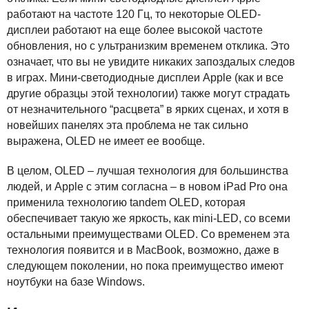
работают на частоте 120 Гц, то некоторые
OLED
-
дисплеи работают на еще более высокой частоте
обновления, но с ультранизким временем отклика. Это
означает, что вы не увидите никаких запоздалых следов
в играх. Мини-светодиодные дисплеи Apple (как и все
другие образцы этой технологии) также могут страдать
от незначительного “расцвета” в ярких сценах, и хотя в
новейших панелях эта проблема не так сильно
выражена,
OLED
не имеет ее вообще.
В целом,
OLED
– лучшая технология для большинства
людей, и Apple с этим согласна – в новом iPad Pro она
применила технологию tandem
OLED
, которая
обеспечивает такую же яркость, как mini-
LED
, со всеми
остальными преимуществами
OLED
. Со временем эта
технология появится и в MacBook, возможно, даже в
следующем поколении, но пока преимущество имеют
ноутбуки на базе Windows.