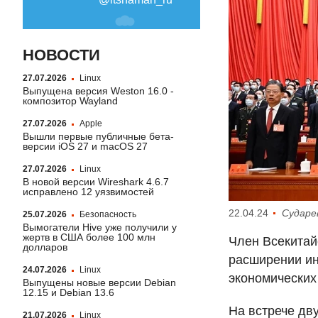
НОВОСТИ
27.07.2026
Linux
Выпущена версия Weston 16.0 -
композитор Wayland
27.07.2026
Apple
Вышли первые публичные бета-
версии iOS 27 и macOS 27
27.07.2026
Linux
В новой версии Wireshark 4.6.7
исправлено 12 уязвимостей
22.04.24
Сударе
25.07.2026
Безопасность
Вымогатели Hive уже получили у
жертв в США более 100 млн
Член Всекитай
долларов
расширении ин
24.07.2026
Linux
экономических
Выпущены новые версии Debian
12.15 и Debian 13.6
На встрече дв
21.07.2026
Linux