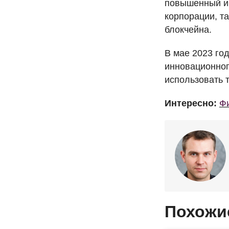
повышенный ин
корпорации, та
блокчейна.
В мае 2023 го
инновационног
использовать 
Интересно:
Фи
Похожи