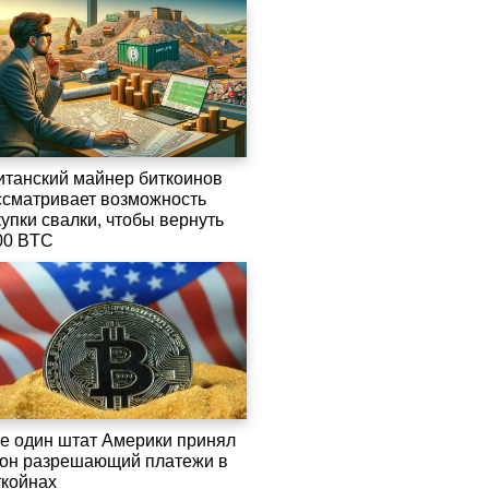
итанский майнер биткоинов
ссматривает возможность
купки свалки, чтобы вернуть
00 BTC
е один штат Америки принял
кон разрешающий платежи в
ткойнах