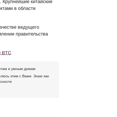
. Крупнейшие китайские
ектами в области
качестве ведущего
емлении правительства
0 BTC
лютам и умным домам
люсь этим с Вами. Знаю как
асности