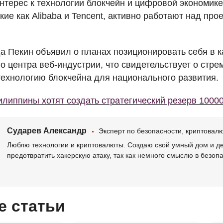
терес к технологии блокчейн и цифровой экономике
кие как Alibaba и Tencent, активно работают над про
да Пекин объявил о планах позиционировать себя в 
о центра веб-индустрии, что свидетельствует о стр
технологию блокчейна для национального развития.
липпины хотят создать стратегический резерв 1000
Сударев Александр
Эксперт по безопасности, криптова
Люблю технологии и криптовалюты. Создаю свой умный дом и де
предотвратить хакерскую атаку, так как немного смыслю в безоп
е статьи