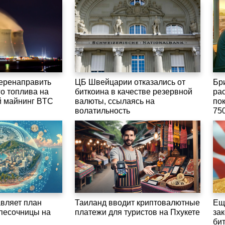
перенаправить
ЦБ Швейцарии отказались от
Бр
о топлива на
биткоина в качестве резервной
ра
й майнинг BTC
валюты, ссылаясь на
по
волатильность
75
вляет план
Таиланд вводит криптовалютные
Ещ
опесочницы на
платежи для туристов на Пхукете
за
би