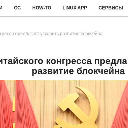
И
ОС
HOW-TO
LINUX APP
СЕРВИСЫ
гресса предлагает ускорить развитие блокчейна
итайского конгресса предла
развитие блокчейна