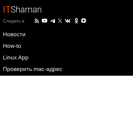
IT
Shaman
Следить в
Новости
How-to
Linux App
Проверить mac-адрес
Зачем этот сайт?
Политика
Наша команда
Список всех уязвимостей
Операционные системы