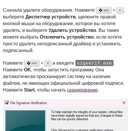
Сначала удалите оборудование. Нажмите
+
,
❖
WIN
X
выберите
Диспетчер устройств
, щелкните правой
кнопкой мыши на оборудование, которое вы хотите
удалить, и выберите
Удалить устройство
. Вы также
можете выбрать
Отключить устройство
, если хотите
просто удалить неподписанный драйвер и установить
подписанный.
sigverif.exe
Нажмите
+
и введите
.
❖
WIN
R
Нажмите
OK
, чтобы запустить программу. Она
автоматически просканирует систему на наличие
файлов, не имеющих официальной цифровой подписи.
Нажмите
Start
, чтобы начать
сканирование
.