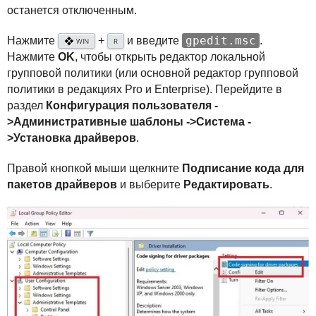
останется отключенным.
gpedit.msc
Нажмите
+
и введите
.
❖
WIN
R
Нажмите
OK
, чтобы открыть редактор локальной
групповой политики (или основной редактор групповой
политики в редакциях Pro и Enterprise). Перейдите в
раздел
Конфигурация пользователя -
>Административные шаблоны ->Система -
>Установка драйверов
.
Правой кнопкой мыши щелкните
Подписание кода для
пакетов драйверов
и выберите
Редактировать
.