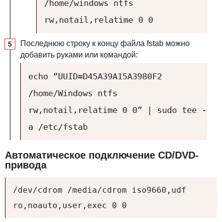
/home/windows ntfs
rw,notail,relatime 0 0
Последнюю строку к концу файла fstab можно
добавить руками или командой:
echo “UUID=D45A39A15A3980F2
/home/Windows ntfs
rw,notail,relatime 0 0” | sudo tee -
a /etc/fstab
Автоматическое подключение CD/DVD-
привода
/dev/cdrom /media/cdrom iso9660,udf
ro,noauto,user,exec 0 0