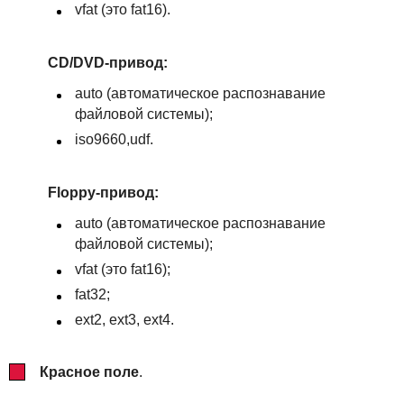
vfat (это fat16).
CD/DVD-привод:
auto (автоматическое распознавание
файловой системы);
iso9660,udf.
Floppy-привод:
auto (автоматическое распознавание
файловой системы);
vfat (это fat16);
fat32;
ext2, ext3, ext4.
Красное поле
.