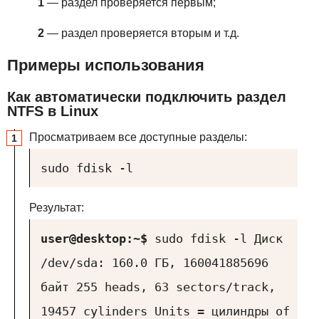
1
— раздел проверяется первым;
2
— раздел проверяется вторым и т.д.
Примеры использования
Как автоматически подключить раздел
NTFS в Linux
Просматриваем все доступные разделы:
sudo fdisk -l
Результат:
user@desktop:~$
sudo fdisk -l
Диск
/dev/sda: 160.0 ГБ, 160041885696
байт
255 heads, 63 sectors/track,
19457 cylinders
Units = цилиндры of