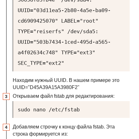
UUID="03d11ea5-2b80-4a5e-ba09-
cd6909425070" LABEL="root"
TYPE="reiserfs"
/dev/sda5:
UUID="503b7434-1ced-495d-a565-
a4f02634c748" TYPE="ext3"
SEC_TYPE="ext2"
Находим нужный UUID. В нашем примере это
UUID="D45A39A15A3980F2"
Открываем файл fstab для редактирования:
sudo nano /etc/fstab
Добавляем строчку к концу файла fstab. Эта
строка формируется из: