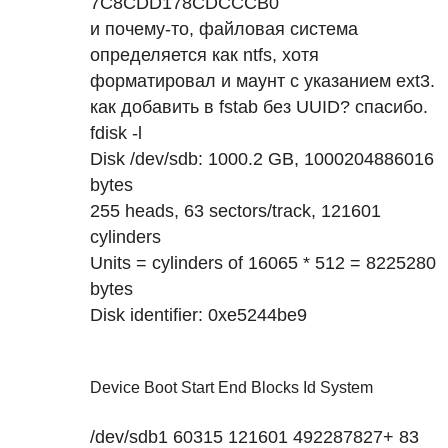
7C8CDD178CDCCCB0
и почему-то, файловая система
определяется как ntfs, хотя
форматировал и маунт с указанием ext3.
как добавить в fstab без
UUID
? спасибо.
fdisk -l
Disk /dev/sdb: 1000.2 GB, 1000204886016
bytes
255 heads, 63 sectors/track, 121601
cylinders
Units = cylinders of 16065 * 512 = 8225280
bytes
Disk identifier: 0xe5244be9
Device Boot Start End Blocks Id System
/dev/sdb1 60315 121601 492287827+ 83