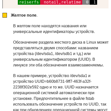
reiserfs
notail,relatime
0
1
Желтое поле
.
В желтом поле находятся названия или
универсальные идентификаторы устройств.
Обозначение раздела жесткого диска в Linux может
представляться двумя способами: названием
устройства (/dev/sda1, /dev/sdb1 и т.д.) или
универсальным идентификатором (UUID). В
линуксе эти оба обозначения взаимозаменяемы.
В нашем примере, устройство /dev/sda1 и
устройство UUID=b60b8731-9ff7-463f-a32f-
2238f302e592 одно и то же. UUID назначается
операционной системой автоматически при
установке. Предпочтительнее в файле fstab
использовать обозначение устройств по UUID, так
как при обновлениях операционной системы могут