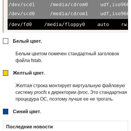
/dev/scd1 
 /media/cdrom0
 udf,iso966
/dev/scd0 
 /media/cdrom1
 udf,iso966
/dev/fd0
 /media/floppy0
 auto
 rw,
Белый цвет.
Белым цветом помечен стандартный заголовок
файла fstab.
Желтый цвет
.
Желтая строка монтирует виртуальную файловую
систему
procfs
к директории
/proc
. Это стандартная
процедура ОС, поэтому лучше ее не трогать.
Синий цвет
.
Последние новости