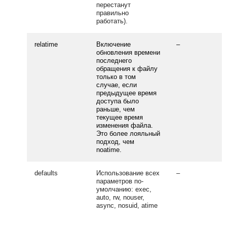
перестанут
правильно
работать).
relatime
Включение
–
обновления времени
последнего
обращения к файлу
только в том
случае, если
предыдущее время
доступа было
раньше, чем
текущее время
изменения файла.
Это более лояльный
подход, чем
noatime.
defaults
Использование всех
–
параметров по-
умолчанию: exec,
auto, rw, nouser,
async, nosuid, atime