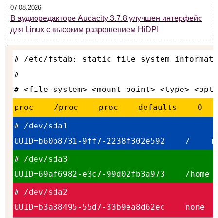
07.08.2026
В аудиоредакторе Audacity 3.7.8 улучшен интерфейс
для Linux с высоким разрешением HiDPI
# /etc/fstab: static file system informati
#

# <file system> <mount point> <type> <opt
proc 
/proc
 proc
 defaults
 0
# /dev/sda1

UUID=b60b8731-9ff7-2238f302e592
 /
 r
# /dev/sda3

UUID=69af6982-e3c7-99d02fb3a973
 /home
# /dev/sda2

UUID=b3a38495-55d7-33b9ea8d62ec
 none