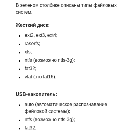
В зеленом столбике описаны типы файловых
систем.
Жесткий диск:
ext2, ext3, ext4;
raserfs;
xfs;
ntfs (возможно ntfs-3g);
fat32;
vfat (это fat16).
USB-накопитель:
auto (автоматическое распознавание
файловой системы);
ntfs (возможно ntfs-3g);
fat32;