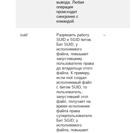
вывода. Любая
операция
происходит
синхронно с
командой.
suid
Разрешить работу
–
SUID и SGID битов.
Бит SUID, у
исполняемого
файла, повышает
запустившему
пользователю права
до владельца этого
файла. К примеру,
если root создал
исполняемый файл
с битом SUID, то
пользователь,
запустивший этот
файл, получает на
время исполнения
файла права
суперпользователя.
Бит SGID, у
исполняемого
файла, повышает