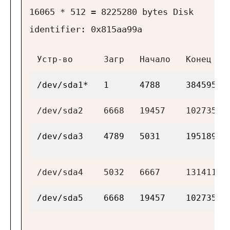
16065 * 512 = 8225280 bytes
Disk
identifier: 0x815aa99a
Устр-во
Загр
Начало
Конец
/dev/sda1*
1
4788
38459578
/dev/sda2
6668
19457
10273567
/dev/sda3
4789
5031
1951897+
/dev/sda4
5032
6667
13141170
/dev/sda5
6668
19457
10273564