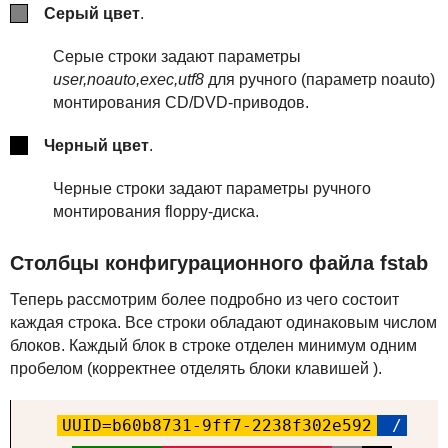
Серый цвет
.
Серые строки задают параметры
user,noauto,exec,utf8
для ручного (параметр noauto)
монтирования CD/DVD-приводов.
Черный цвет
.
Черные строки задают параметры ручного
монтирования floppy-диска.
Столбцы конфигурационного файла fstab
Теперь рассмотрим более подробно из чего состоит
каждая строка. Все строки обладают одинаковым числом
блоков. Каждый блок в строке отделен минимум одним
пробелом (корректнее отделять блоки клавишей
).
UUID=b60b8731-9ff7-2238f302e592
/