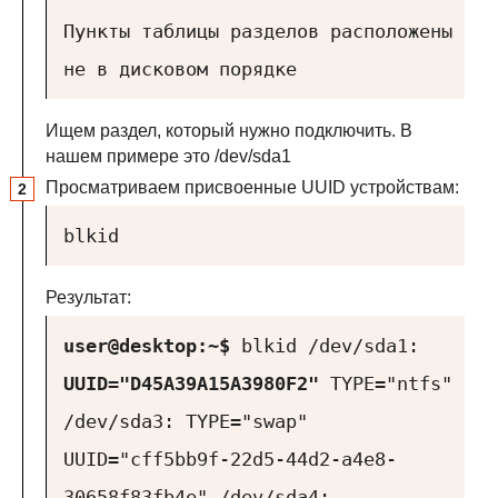
Пункты таблицы разделов расположены
не в дисковом порядке
Ищем раздел, который нужно подключить. В
нашем примере это /dev/sda1
Просматриваем присвоенные UUID устройствам:
blkid
Результат:
user@desktop:~$
blkid
/dev/sda1:
UUID="D45A39A15A3980F2"
TYPE="ntfs"
/dev/sda3: TYPE="swap"
UUID="cff5bb9f-22d5-44d2-a4e8-
30658f83fb4e"
/dev/sda4: