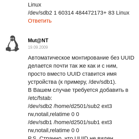
Linux
/dev/sdb2 1 60314 484472173+ 83 Linux
Ответить
Mut@NT
19.09.2009
Автоматическое монтирование без
UUID
делается почти так же как и с ним,
просто вместо
UUID
ставится имя
устройства (к примеру, /dev/sdb1).
В Вашем случае требуется добавить в
/etc/fstab:
/dev/sdb2 /home/d2501/sub2 ext3
rw,notail,relatime 0 0
/dev/sdb1 /home/d2501/sub1 ext3
rw,notail,relatime 0 0
P.S. Странно, что
UUID
не виден.