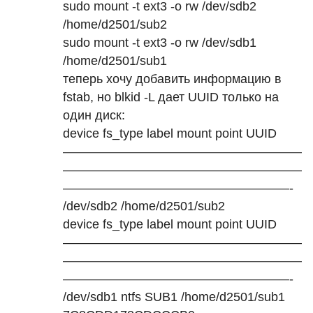
sudo mount -t ext3 -o rw /dev/sdb2
/home/d2501/sub2
sudo mount -t ext3 -o rw /dev/sdb1
/home/d2501/sub1
теперь хочу добавить информацию в
fstab, но blkid -L дает
UUID
только на
один диск:
device fs_type label mount point
UUID
———————————————————
———————————————————
——————————————————-
/dev/sdb2 /home/d2501/sub2
device fs_type label mount point
UUID
———————————————————
———————————————————
——————————————————-
/dev/sdb1 ntfs SUB1 /home/d2501/sub1