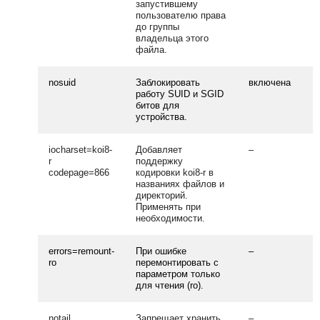
запустившему
пользователю права
до группы
владельца этого
файла.
nosuid
Заблокировать
включена
работу SUID и SGID
битов для
устройства.
iocharset=koi8-
Добавляет
–
r
поддержку
codepage=866
кодировки koi8-r в
названиях файлов и
директорий.
Применять при
необходимости.
errors=remount-
При ошибке
–
ro
перемонтировать с
параметром только
для чтения (ro).
notail
Запрещает хранить
–