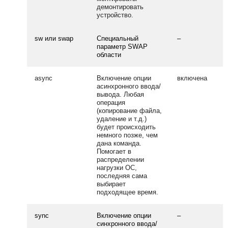
демонтировать
устройство.
sw или swap
Специальный
–
параметр SWAP
области
async
Включение опции
включена
асинхронного ввода/
вывода. Любая
операция
(копирование файла,
удаление и т.д.)
будет происходить
немного позже, чем
дана команда.
Помогает в
распределении
нагрузки ОС,
последняя сама
выбирает
подходящее время.
sync
Включение опции
–
синхронного ввода/