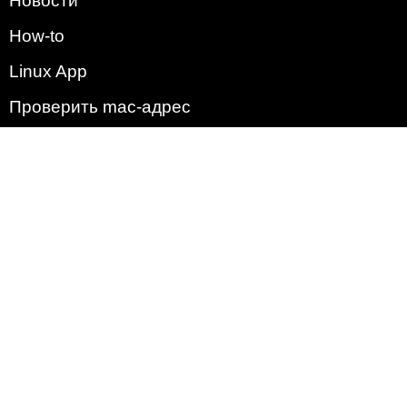
Новости
How-to
Linux App
Проверить mac-адрес
Зачем этот сайт?
Политика
Наша команда
Список всех уязвимостей
Операционные системы
2009 - 2026