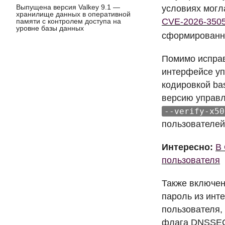
Выпущена версия Valkey 9.1 —
условиях могл
хранилище данных в оперативной
CVE
-2026-350
памяти с контролем доступа на
уровне базы данных
сформированны
Помимо исправ
интерфейсе уп
кодировкой ba
версию управл
--verify-x50
пользователей
Интересно:
В 
пользователя
Также включен
пароль из инт
пользователя,
флага
DNSSE