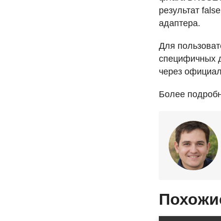
результат fal
адаптера.
Для пользоват
специфичных д
через официал
Более подроб
Похожи