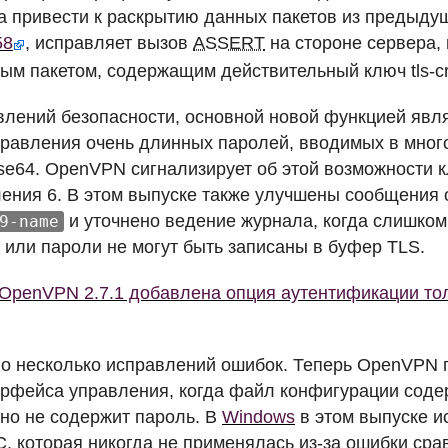
а привести к раскрытию данных пакетов из предыдущ
58
, исправляет вызов
ASSERT
на стороне сервера,
м пакетом, содержащим действительный ключ tls-cr
лений безопасности, основной новой функцией явл
равления очень длинных паролей, вводимых в мног
se64. OpenVPN сигнализирует об этой возможности 
ения 6. В этом выпуске также улучшены сообщения 
и уточнено ведение журнала, когда слишко
9-name
 или пароли не могут быть записаны в буфер
TLS
.
OpenVPN 2.7.1 добавлена опция аутентификации то
о несколько исправлений ошибок. Теперь OpenVPN 
ерфейса управления, когда файл конфигурации соде
 но не содержит пароль. В
Windows
в этом выпуске и
C
, которая никогда не применялась из-за ошибки ср