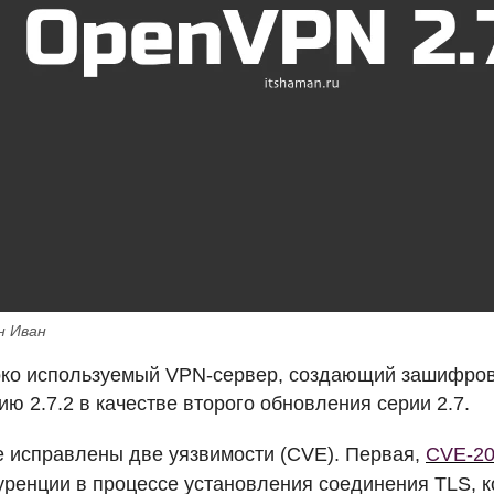
н Иван
око используемый
VPN
-сервер, создающий зашифрова
ю 2.7.2 в качестве второго обновления серии 2.7.
е исправлены две уязвимости (
CVE
). Первая,
CVE
-2
уренции в процессе установления соединения
TLS
, 