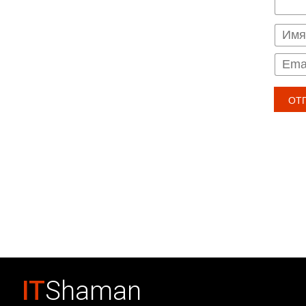
IT
Shaman