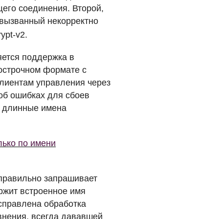
его соединения. Второй,
 вызванный некорректно
ypt-v2.
яется поддержка в
острочном формате с
клиентам управления через
об ошибках для сбоев
м длинные имена
лько по имени
правильно запрашивает
ржит встроенное имя
справлена обработка
авнения, всегда дававшей