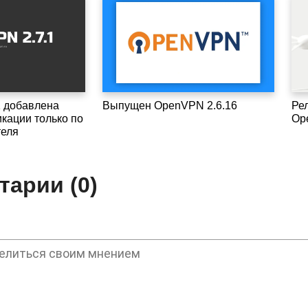
1 добавлена
Выпущен OpenVPN 2.6.16
Рел
кации только по
Op
теля
арии (0)