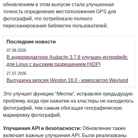
обновлением в этом выпуске стала улучшенная
точность определения местоположения
GPS
для
фотографий, что потребовало полного
пересканирования библиотек пользователей.
Последние новости
07.08.2026
В аудиоредакторе Audacity 3.7.8 улучшен интерфейс
для Linux с высоким разрешением HiDPI
27.07.2026
Выпущена версия Weston 16.0 - композитор Wayland
Это улучшит функцию “
Места
”, исправляя предыдущую
проблему, когда при нажатии на кластеры не находилось
фотографий, тем самым обогащая географическую
маркировку фотографий.
Улучшения
API
и безопасности:
Обновление также
включает важные улучшения
API
. Были реализованы