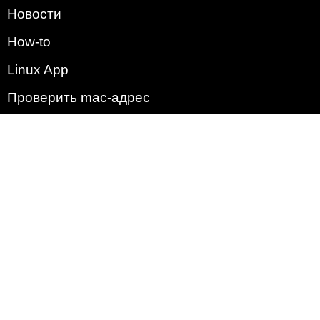
Новости
How-to
Linux App
Проверить mac-адрес
Зачем этот сайт?
Политика
Наша команда
Список всех уязвимостей
Операционные системы
2009 - 2026