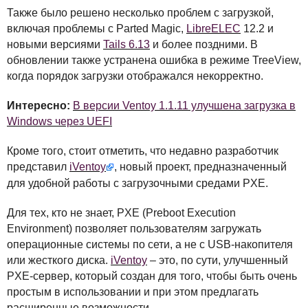
Также было решено несколько проблем с загрузкой,
включая проблемы с Parted Magic,
LibreELEC
12.2 и
новыми версиями
Tails 6.13
и более поздними. В
обновлении также устранена ошибка в режиме TreeView,
когда порядок загрузки отображался некорректно.
Интересно:
В версии Ventoy 1.1.11 улучшена загрузка в
Windows через UEFI
Кроме того, стоит отметить, что недавно разработчик
представил
iVentoy
, новый проект, предназначенный
для удобной работы с загрузочными средами
PXE
.
Для тех, кто не знает,
PXE
(Preboot Execution
Environment) позволяет пользователям загружать
операционные системы по сети, а не с
USB
-накопителя
или жесткого диска.
iVentoy
– это, по сути, улучшенный
PXE
-сервер, который создан для того, чтобы быть очень
простым в использовании и при этом предлагать
расширенные возможности.