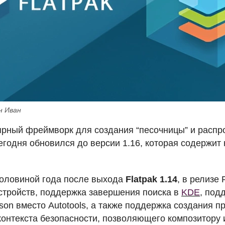
н Иван
лярный фреймворк для создания “песочницы” и распр
егодня обновился до версии 1.16, которая содержит
половиной года после выхода
Flatpak 1.14
, в релизе 
стройств, поддержка завершения поиска в
KDE
, под
on вместо Autotools, а также поддержка создания п
онтекста безопасности, позволяющего композитору