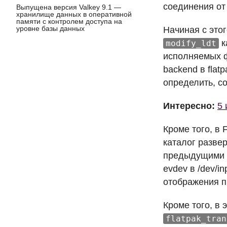
соединения от
Выпущена версия Valkey 9.1 —
хранилище данных в оперативной
памяти с контролем доступа на
уровне базы данных
Начиная с этог
к
modify_ldt
исполняемых 
backend в flat
определить, со
Интересно:
5 
Кроме того, в
каталог разве
предыдущими 
evdev в /dev/
отображения п
Кроме того, в
flatpak_tran