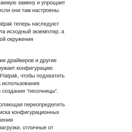
гаемую замену и упрощает
если они там настроены.
latpak теперь наследуют
ила исходный экземпляр, а
ной окружения
сии драйверов и другие
гружает конфигурацию
latpak, чтобы подхватить
а использования
 создания “песочницы”.
воляющая переопределять
оиска конфигурационных
жения
загрузки, отличные от