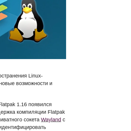
остранения Linux-
 новые возможности и
Flatpak 1.16 появился
держка компиляции Flatpak
риватного сокета
Wayland
с
 идентифицировать