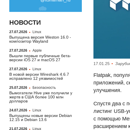
НОВОСТИ
27.07.2026
Linux
Выпущена версия Weston 16.0 -
композитор Wayland
27.07.2026
Apple
Вышли первые публичные бета-
версии iOS 27 и macOS 27
17.01.25
Заруби
27.07.2026
Linux
В новой версии Wireshark 4.6.7
Flatpak, попу
исправлено 12 уязвимостей
приложений, с
25.07.2026
Безопасность
улучшения.
Вымогатели Hive уже получили у
жертв в США более 100 млн
долларов
Спустя два с 
листинг
USB
-у
24.07.2026
Linux
Выпущены новые версии Debian
с помощью Mes
12.15 и Debian 13.6
расширением к
21.07.2026
Linux