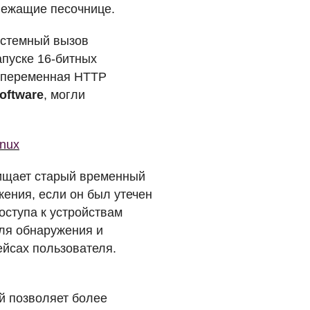
лежащие песочнице.
системный вызов
апуске 16-битных
а переменная
HTTP
oftware
, могли
inux
очищает старый временный
ения, если он был утечен
оступа к устройствам
для обнаружения и
ейсах пользователя.
ый позволяет более