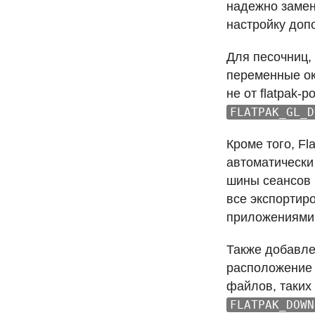
надежно замен
настройку допо
Для песочниц, 
переменные о
не от flatpak-
FLATPAK_GL_D
Кроме того, F
автоматически
шины сеансов 
все экспортир
приложениями 
Также добавл
расположение 
файлов, таких
FLATPAK_DOWN