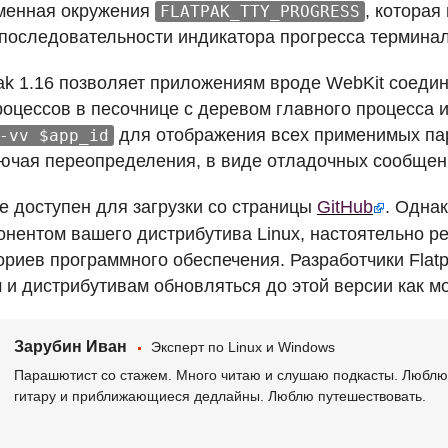
еменная окружения
, которая
FLATPAK_TTY_PROGRESS
оследовательности индикатора прогресса терминал
pak 1.16 позволяет приложениям вроде WebKit соедин
роцессов в песочнице с деревом главного процесса 
для отображения всех применимых па
-vv $app_id
лючая переопределения, в виде отладочных сообщен
же доступен для загрузки со страницы
GitHub
. Однак
онентом вашего дистрибутива Linux, настоятельно р
ториев программного обеспечения. Разработчики Fla
 и дистрибутивам обновляться до этой версии как м
Зарубин Иван
Эксперт по Linux и Windows
Парашютист со стажем. Много читаю и слушаю подкасты. Люблю 
гитару и приближающиеся дедлайны. Люблю путешествовать.