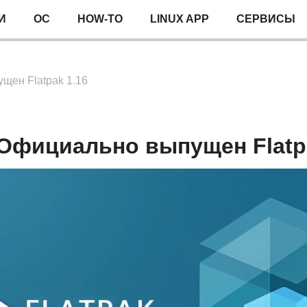
И
ОС
HOW-TO
LINUX APP
СЕРВИСЫ
щен Flatpak 1.16
Официально выпущен Flatpa