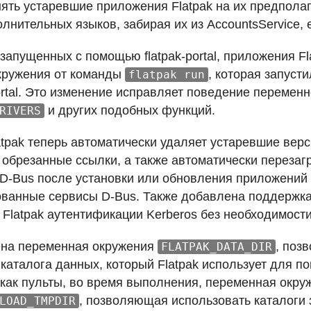
ять устаревшие приложения Flatpak на их предпола
лнительных языков, забирая их из AccountsService, 
запущенных с помощью flatpak-portal, приложения F
кружения от команды
, которая запуст
flatpak run
portal. Это изменение исправляет поведение перемен
и других подобных функций.
RIVERS
latpak теперь автоматически удаляет устаревшие вер
 обрезанные ссылки, а также автоматически переза
D-Bus после установки или обновления приложений F
ованные сервисы D-Bus. Также добавлена поддержк
Flatpak аутентификации Kerberos без необходимости
ена переменная окружения
, поз
FLATPAK_DATA_DIR
каталога данных, который Flatpak использует для п
 как пульты, во время выполнения, переменная окру
, позволяющая использовать каталоги 
LOAD_TMPDIR