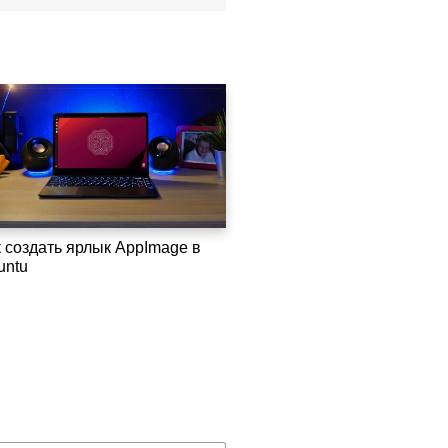
к создать ярлык AppImage в
untu