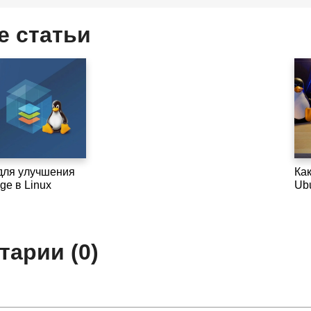
е статьи
для улучшения
Ка
ge в Linux
Ub
арии (0)