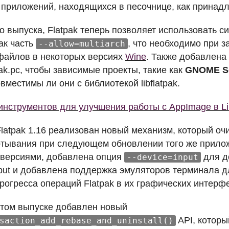
 приложений, находящихся в песочнице, как принад
о выпуска, Flatpak теперь позволяет использовать 
ак часть
, что необходимо при з
--allow=multiarch
файлов в некоторых версиях
Wine
. Также добавлен
pak.pc, чтобы зависимые проекты, такие как
GNOME
S
вместимы ли они с библиотекой libflatpak.
инструментов для улучшения работы с AppImage в L
 Flatpak 1.16 реализован новый механизм, который 
ртывания при следующем обновлении того же прилож
версиями, добавлена опция
для д
--device=input
input и добавлена поддержка эмуляторов терминала 
рогресса операций Flatpak в их графических интерф
 этом выпуске добавлен новый
API
, котор
saction_add_rebase_and_uninstall()