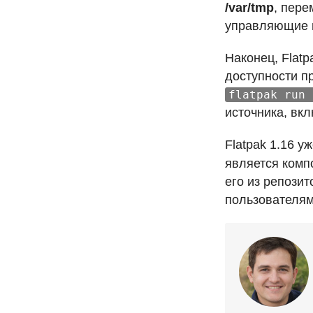
/var/tmp
, пер
управляющие п
Наконец, Flat
доступности п
flatpak run 
источника, вк
Flatpak 1.16 у
является комп
его из репози
пользователям