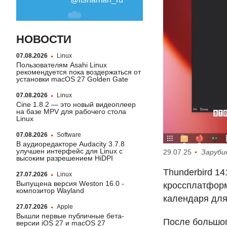
НОВОСТИ
07.08.2026
Linux
Пользователям Asahi Linux
рекомендуется пока воздержаться от
установки macOS 27 Golden Gate
07.08.2026
Linux
Cine 1.8.2 — это новый видеоплеер
на базе MPV для рабочего стола
Linux
07.08.2026
Software
В аудиоредакторе Audacity 3.7.8
улучшен интерфейс для Linux с
29.07.25
Заруби
высоким разрешением HiDPI
Thunderbird 14
27.07.2026
Linux
Выпущена версия Weston 16.0 -
кроссплатформ
композитор Wayland
календаря дл
27.07.2026
Apple
Вышли первые публичные бета-
После большо
версии iOS 27 и macOS 27