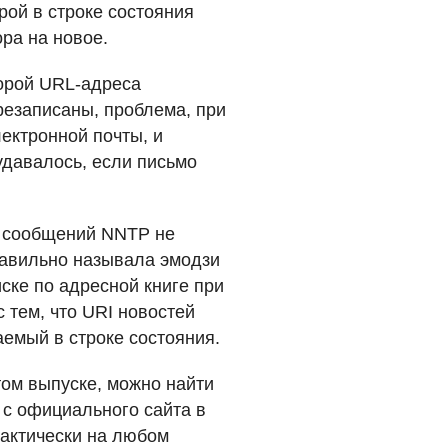
рой в строке состояния
ра на новое.
торой
URL
-адреса
резаписаны, проблема, при
ектронной почты, и
удавалось, если письмо
ль сообщений
NNTP
не
равильно называла эмодзи
ске по адресной книге при
с тем, что
URI
новостей
емый в строке состояния.
ом выпуске, можно найти
1 с официального сайта в
рактически на любом