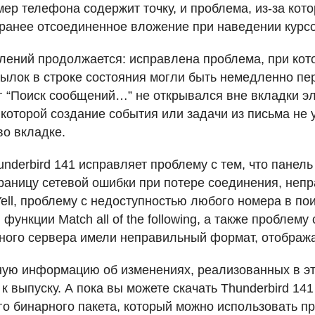
мер телефона содержит точку, и проблема, из-за кото
ранее отсоединенное вложение при наведении курсо
лений продолжается: исправлена проблема, при ко
ылок в строке состояния могли быть немедленно пе
г “Поиск сообщений…” не открывался вне вкладки эл
 которой создание события или задачи из письма не 
во вкладке.
underbird 141 исправляет проблему с тем, что пане
раницу сетевой ошибки при потере соединения, неп
ell, проблему с недоступностью любого номера в пои
функции Match all of the following, а также проблему 
ного сервера имели неправильный формат, отобража
ую информацию об изменениях, реализованных в эт
к выпуску. А пока вы можете скачать Thunderbird 14
го бинарного пакета, который можно использовать п