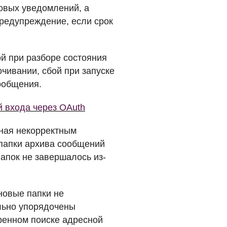
товых уведомлений, а
предупреждение, если срок
ой при разборе состояния
чивании, сбой при запуске
ообщения.
й входа через OAuth
нная некорректным
папки архива сообщений
папок не завершалось из-
 новые папки не
льно упорядочены
иренном поиске адресной