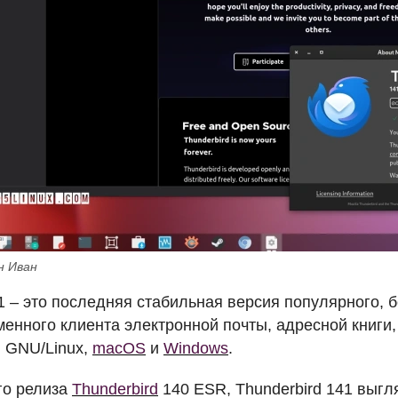
н Иван
1 – это последняя стабильная версия популярного, 
енного клиента электронной почты, адресной книги, 
я
GNU
/Linux,
macOS
и
Windows
.
го релиза
Thunderbird
140
ESR
, Thunderbird 141 выг