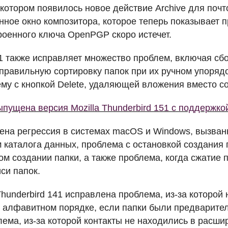
 котором появилось новое действие Archive для поч
нное окно композитора, которое теперь показывает 
роенного ключа OpenPGP скоро истечет.
41 также исправляет множество проблем, включая сб
правильную сортировку папок при их ручном упорядо
му с кнопкой Delete, удаляющей вложения вместо с
пущена версия Mozilla Thunderbird 151 с поддержко
ена регрессия в системах macOS и Windows, вызва
каталога данных, проблема с остановкой создания 
м создании папки, а также проблема, когда сжатие 
си папок.
Thunderbird 141 исправлена проблема, из-за которой
 алфавитном порядке, если папки были предварите
лема, из-за которой контакты не находились в расш