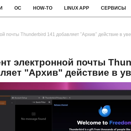
И
ОС
HOW-TO
LINUX APP
СЕРВИСЫ
ой почты Thunderbird 141 добавляет "Архив" действие в у
нт электронной почты Thun
ляет "Архив" действие в у