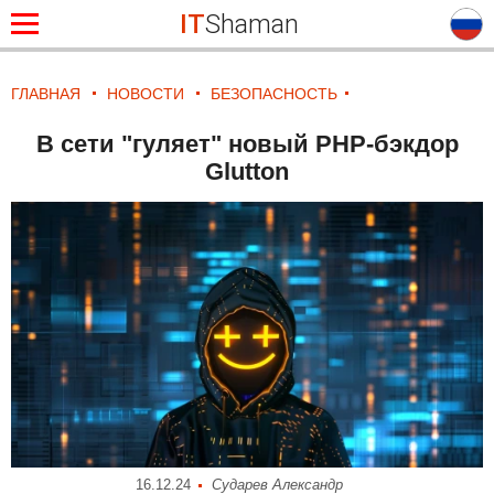
IT
Shaman
ГЛАВНАЯ
НОВОСТИ
БЕЗОПАСНОСТЬ
В сети "гуляет" новый PHP-бэкдор
Glutton
16.12.24
Сударев Александр