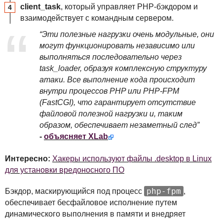
client_task
, который управляет
PHP
-бэкдором и
взаимодействует с командным сервером.
“Эти полезные нагрузки очень модульные, они
могут функционировать независимо или
выполняться последовательно через
task_loader, образуя комплексную структуру
атаки. Все выполнение кода происходит
внутри процессов
PHP
или
PHP
-
FPM
(FastCGI), что гарантирует отсутствие
файловой полезной нагрузки и, таким
образом, обеспечивает незаметный след”
-
объясняет XLab
Интересно:
Хакеры используют файлы .desktop в Linux
для установки вредоносного ПО
php-fpm
Бэкдор, маскирующийся под процесс
,
обеспечивает бесфайловое исполнение путем
динамического выполнения в памяти и внедряет