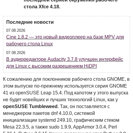
стола
Xfce 4.18
.
Последние новости
07.08.2026
Cine 1.8.2 — это новый видеоплеер на базе MPV для
рабочего стола Linux
07.08.2026
В аудиоредакторе Audacity 3.7.8 улучшен интерфейс
для Linux с высоким разрешением HiDPI
К сожалению для поклонников рабочего стола
GNOME
, в
этом выпуске по-прежнему используется серия
GNOME
41 из openSUSE Leap 15.4.
Под капотом у этого выпуска
не будет новейших и лучших технологий Linux, как у
openSUSE Tumbleweed
. Так, он поставляется с
менеджером пакетов dnf 4.10.0, системой
инициализации systemd 249.10, графическим стеком
Mesa 22.3.5, а также sudo 1.9.9, AppArmor 3.0.4, Perl