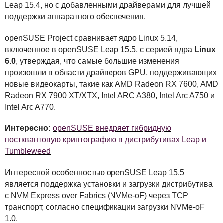
Leap 15.4, но с добавленными драйверами для лучшей
поддержки аппаратного обеспечения.
openSUSE Project сравнивает ядро Linux 5.14,
включенное в openSUSE Leap 15.5, с серией ядра
Linux
6.0
, утверждая, что самые большие изменения
произошли в области драйверов
GPU
, поддерживающих
новые видеокарты, такие как
AMD
Radeon RX 7600,
AMD
Radeon RX 7900 XT/XTX, Intel
ARC
A380, Intel Arc A750 и
Intel Arc A770.
Интересно:
openSUSE внедряет гибридную
постквантовую криптографию в дистрибутивах Leap и
Tumbleweed
Интересной особенностью openSUSE Leap 15.5
является поддержка установки и загрузки дистрибутива
с
NVM
Express over Fabrics (
NVM
e-oF) через
TCP
транспорт, согласно спецификации загрузки
NVM
e-oF
1.0.