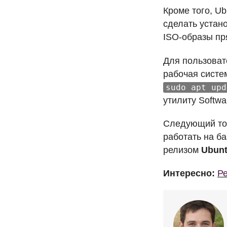
Кроме того, Ub
сделать устан
ISO
-образы пр
Для пользоват
рабочая систе
sudo apt upd
утилиту Softwa
Следующий точ
работать на ба
релизом
Ubunt
Интересно:
Ре