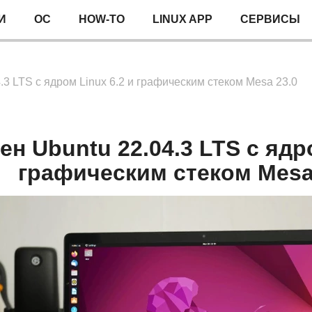
И
ОС
HOW-TO
LINUX APP
СЕРВИСЫ
3 LTS с ядром Linux 6.2 и графическим стеком Mesa 23.0
н Ubuntu 22.04.3 LTS с ядро
графическим стеком Mesa