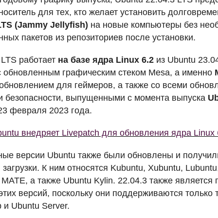
носитель для тех, кто желает установить долговре
LTS
(Jammy Jellyfish)
на новые компьютеры без необ
нных пакетов из репозиториев после установки.
3
LTS
работает
на базе ядра Linux 6.2
из Ubuntu 23.04
с обновленным графическим стеком Mesa, а именно
обновлением для геймеров, а также со всеми обнов
и безопасности, выпущенными с момента выпуска
Ub
3 февраля 2023 года.
untu внедряет Livepatch для обновления ядра Linux 
ые версии Ubuntu также были обновлены и получи
загрузки. К ним относятся Kubuntu, Xubuntu, Lubuntu,
u
MATE
, а также Ubuntu Kylin. 22.04.3 также являетс
тих версий, поскольку они поддерживаются только три
 и Ubuntu Server.