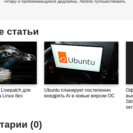
гитару и приближающиеся дедлайны. Люблю путешествовать.
е статьи
 Livepatch для
Ubuntu планирует постепенно
Оф
 Linux без
внедрять Ai в новые версии ОС
вы
Sti
ок
арии (0)