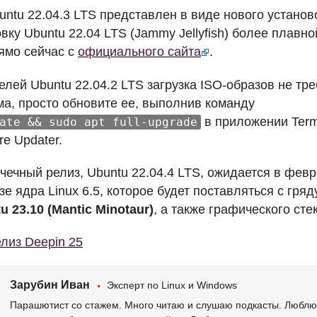
untu 22.04.3
LTS
представлен в виде нового установ
овку Ubuntu 22.04
LTS
(Jammy Jellyfish) более плавно
ямо сейчас с
официального сайта
.
елей Ubuntu 22.04.2
LTS
загрузка
ISO
-образов не тре
ма, просто обновите ее, выполнив команду
в приложении Term
ate && sudo apt full-upgrade
re Updater.
ечный релиз, Ubuntu 22.04.4
LTS
, ожидается в февр
зе ядра Linux 6.5, которое будет поставляться с г
u 23.10 (Mantic Minotaur)
, а также графического сте
лиз Deepin 25
Зарубин Иван
Эксперт по Linux и Windows
Парашютист со стажем. Много читаю и слушаю подкасты. Люблю 