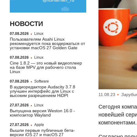
НОВОСТИ
07.08.2026
Linux
Пользователям Asahi Linux
рекомендуется пока воздержаться от
установки macOS 27 Golden Gate
07.08.2026
Linux
Cine 1.8.2 — это новый видеоплеер
на базе MPV для рабочего стола
Linux
07.08.2026
Software
В аудиоредакторе Audacity 3.7.8
улучшен интерфейс для Linux с
11.08.23
Заруби
высоким разрешением HiDPI
27.07.2026
Linux
Сегодня компа
Выпущена версия Weston 16.0 -
новейшей сери
композитор Wayland
компонентами.
27.07.2026
Apple
Вышли первые публичные бета-
версии iOS 27 и macOS 27
Согласно полу