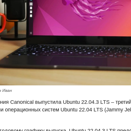
н Иван
ния Canonical выпустила Ubuntu 22.04.3
LTS
– трети
и операционных систем Ubuntu 22.04
LTS
(Jammy Jel
годовому графику выпуска, Ubuntu 22.04.3
LTS
предс