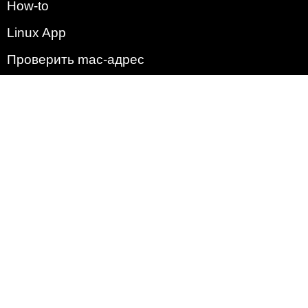
How-to
Linux App
Проверить mac-адрес
Зачем этот сайт?
Политика
Наша команда
Список всех уязвимостей
Операционные системы
2009 - 2026