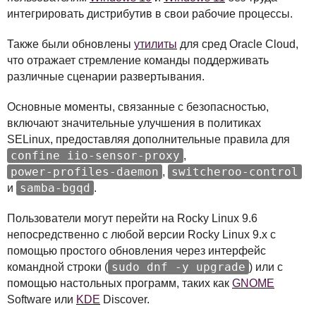
интегрировать дистрибутив в свои рабочие процессы.
Также были обновлены
утилиты
для сред Oracle Cloud,
что отражает стремление команды поддерживать
различные сценарии развертывания.
Основные моменты, связанные с безопасностью,
включают значительные улучшения в политиках
SEL
inux, предоставляя дополнительные правила для
confine iio-sensor-proxy
,
power-profiles-daemon
switcheroo-control
,
samba-bgqd
и
.
Пользователи могут перейти на Rocky Linux 9.6
непосредственно с любой версии Rocky Linux 9.x с
помощью простого обновления через интерфейс
sudo dnf -y upgrade
командной строки (
) или с
помощью настольных программ, таких как
GNOME
Software или
KDE
Discover.