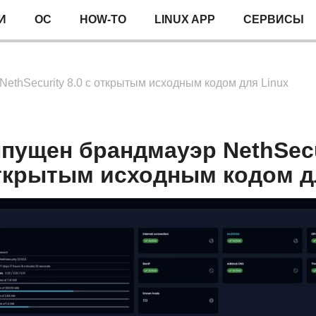
И
ОС
HOW-TO
LINUX APP
СЕРВИСЫ
ethSecurity 8.0 с открытым исходным кодом для Linux
пущен брандмауэр NethSecur
ткрытым исходным кодом д