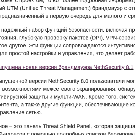
комы с проектом, то вот более подробная информаци
ный
UTM
(Unified Threat Management) брандмауэр с 
, предназначенный в первую очередь для малого и ср
 надежный набор функций безопасности, включая пр
ояния, глубокую проверку пакетов (
DPI
),
VPN
-серви
гое другое. Эти функции сопровождаются интуитивн
ля простой настройки и управления, что делает рабо
пущена новая версия брандмауэра NethSecurity 8.1
выпущенной версии NethSecurity 8.0 пользователи мо
возможностями межсетевого экранирования, обнар
тивирусной защиты и мульти-
WAN
. Кроме того, сист
нтента, а также другие функции, обеспечивающие к
равление сетью.
ое – это панель Threat Shield Panel, которая защища
P-адресов с помощью подробных списков блокировки