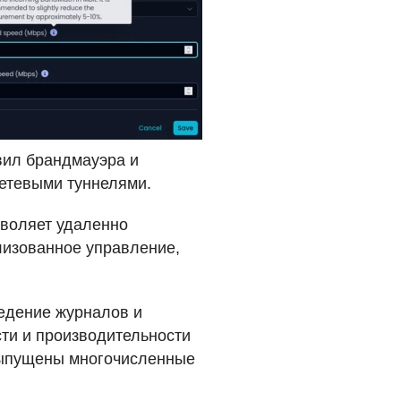
вил брандмауэра и
етевыми туннелями.
озволяет удаленно
ализованное управление,
едение журналов и
сти и производительности
выпущены многочисленные