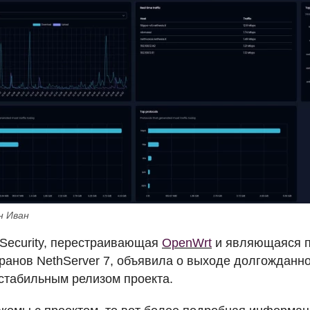
н Иван
Security, перестраивающая
OpenWrt
и являющаяся п
ранов NethServer 7, объявила о выходе долгожданной
стабильным релизом проекта.