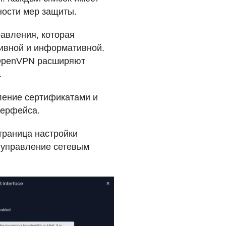
ности мер защиты.
равления, которая
тивной и информативной.
 OpenVPN расширяют
.
ление сертификатами и
терфейса.
траница настройки
 управление сетевым