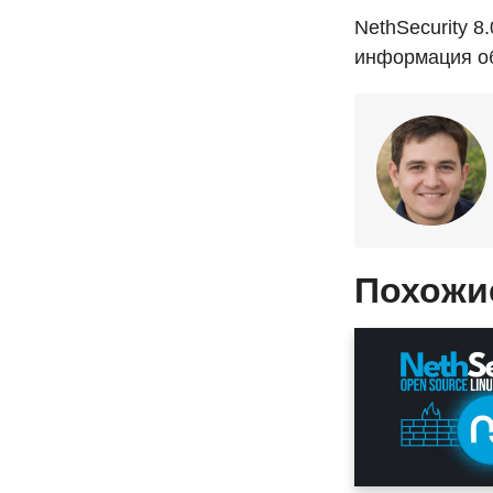
NethSecurity 8
информация об
Похожи