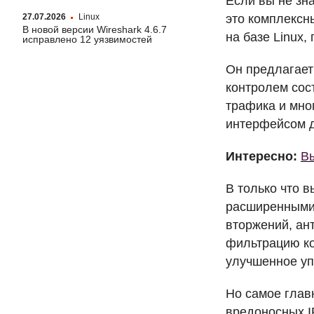
Если вы не зна
это комплекс
27.07.2026
Linux
В новой версии Wireshark 4.6.7
на базе Linux
исправлено 12 уязвимостей
Он предлагает
контролем сост
трафика и мно
интерфейсом д
Интересно:
Вы
В только что 
расширенными 
вторжений, ан
фильтрацию ко
улучшенное уп
Но самое главн
вредоносных I