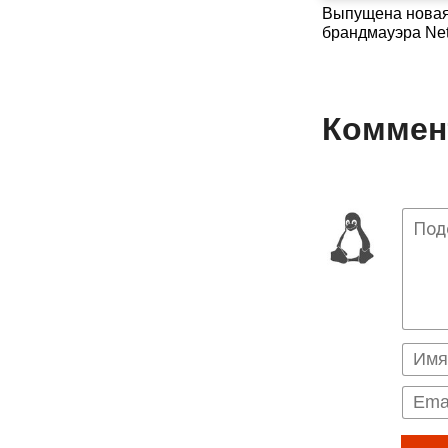
Выпущена новая
брандмауэра Net
Коммент