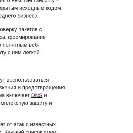
я о нем. NethSecurity –
открытым исходным кодом
еднего бизнеса.
оверку пакетов с
сы, формирование
о понятным веб-
ту с ним легкой.
гут воспользоваться
ужения и предотвращения
ема включает
DNS
и
омплексную защиту и
ет от атак с известных
. Каждый список имеет