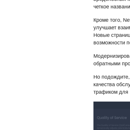
четкое назван
Кроме того, Ne
улучшает взаи
Новые страни
возможности п
Модернизирова
обратными про
Но подождите,
качества обсл
трафиком для 