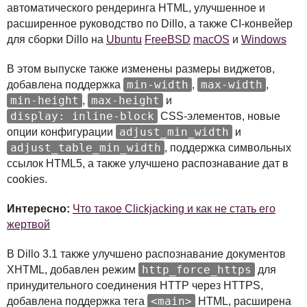
автоматического рендеринга
HTML
, улучшенное и
расширенное руководство по Dillo, а также CI-конвейер
для сборки Dillo на
Ubuntu
FreeBSD
macOS
и
Windows
В этом выпуске также изменены размеры виджетов,
min-width
max-width
добавлена поддержка
,
,
min-height
max-height
,
и
display: inline-block
CSS
-элементов, новые
adjust_min_width
опции конфигурации
и
adjust_table_min_width
, поддержка символьных
ссылок HTML5, а также улучшено распознавание дат в
cookies.
Интересно:
Что такое Clickjacking и как не стать его
жертвой
В Dillo 3.1 также улучшено распознавание документов
http_force_https
XHTML
, добавлен режим
для
принудительного соединения
HTTP
через
HTTPS
,
<main>
добавлена поддержка тега
HTML
, расширена