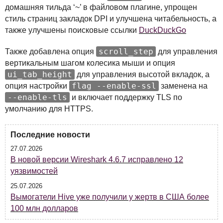
домашняя тильда ‘~’ в файловом плагине, упрощен
стиль страниц закладок
DPI
и улучшена читабельность, а
также улучшены поисковые ссылки
DuckDuckGo
scroll_step
Также добавлена опция
для управления
вертикальным шагом колесика мыши и опция
ui_tab_height
для управления высотой вкладок, а
flag --enable-ssl
опция настройки
заменена на
--enable-tls
и включает поддержку
TLS
по
умолчанию для
HTTPS
.
Последние новости
27.07.2026
В новой версии Wireshark 4.6.7 исправлено 12
уязвимостей
25.07.2026
Вымогатели Hive уже получили у жертв в США более
100 млн долларов