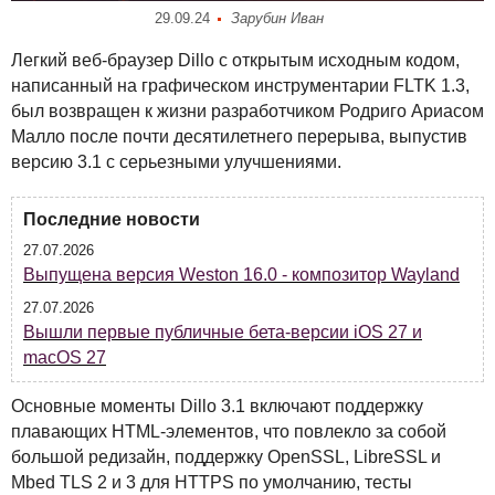
29.09.24
Зарубин Иван
Легкий веб-браузер Dillo с открытым исходным кодом,
написанный на графическом инструментарии
FLTK
1.3,
был возвращен к жизни разработчиком Родриго Ариасом
Малло после почти десятилетнего перерыва, выпустив
версию 3.1 с серьезными улучшениями.
Последние новости
27.07.2026
Выпущена версия Weston 16.0 - композитор Wayland
27.07.2026
Вышли первые публичные бета-версии iOS 27 и
macOS 27
Основные моменты Dillo 3.1 включают поддержку
плавающих
HTML
-элементов, что повлекло за собой
большой редизайн, поддержку OpenSSL, LibreSSL и
Mbed
TLS
2 и 3 для
HTTPS
по умолчанию, тесты