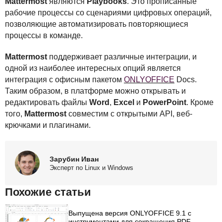
Mattermost
являются
Playbooks
. Это прописанные
рабочие процессы со сценариями цифровых операций,
позволяющие автоматизировать повторяющиеся
процессы в команде.
Mattermost
поддерживает различные интеграции, и
одной из наиболее интересных опций является
интеграция с офисным пакетом
ONLYOFFICE
Docs.
Таким образом, в платформе можно открывать и
редактировать файлы
Word
,
Excel
и
PowerPoint
. Кроме
того,
Mattermost
совместим с открытыми
API
, веб-
крючками и плагинами.
Зарубин Иван
Эксперт по Linux и Windows
Похожие статьи
Выпущена версия ONLYOFFICE 9.1 с
инструментами для сокращения PDF