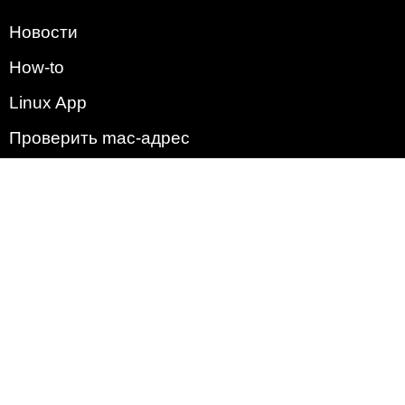
Новости
How-to
Linux App
Проверить mac-адрес
Зачем этот сайт?
Политика
Наша команда
Список всех уязвимостей
Операционные системы
2009 - 2026