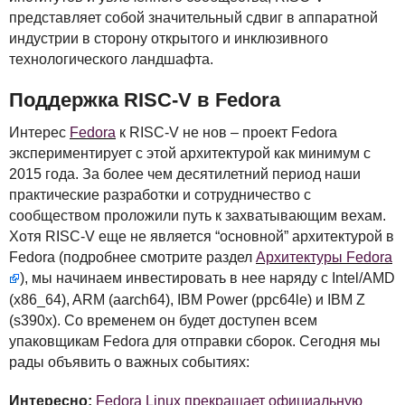
представляет собой значительный сдвиг в аппаратной
индустрии в сторону открытого и инклюзивного
технологического ландшафта.
Поддержка
RISC
-V в Fedora
Интерес
Fedora
к
RISC
-V не нов – проект Fedora
экспериментирует с этой архитектурой как минимум с
2015 года. За более чем десятилетний период наши
практические разработки и сотрудничество с
сообществом проложили путь к захватывающим вехам.
Хотя
RISC
-V еще не является “основной” архитектурой в
Fedora (подробнее смотрите раздел
Архитектуры Fedora
), мы начинаем инвестировать в нее наряду с Intel/AMD
(x86_64),
ARM
(aarch64),
IBM
Power (ppc64le) и
IBM
Z
(s390x). Со временем он будет доступен всем
упаковщикам Fedora для отправки сборок. Сегодня мы
рады объявить о важных событиях:
Интересно:
Fedora Linux прекращает официальную