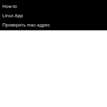
How-to
Linux App
Проверить mac-адрес
Зачем этот сайт?
Политика
Наша команда
Список всех уязвимостей
Операционные системы
2009 - 2026