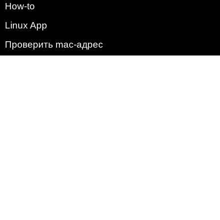
How-to
Linux App
Проверить mac-адрес
Зачем этот сайт?
Политика
Наша команда
Список всех уязвимостей
Операционные системы
2009 - 2026