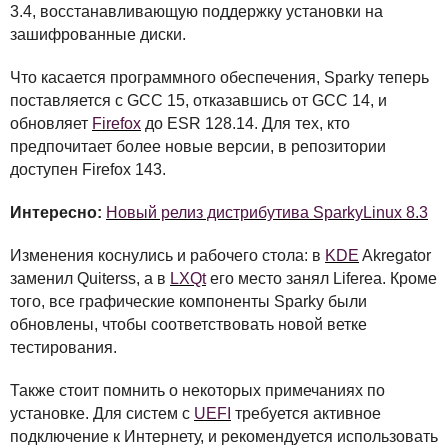
3.4, восстанавливающую поддержку установки на
зашифрованные диски.
Что касается программного обеспечения, Sparky теперь
поставляется с
GCC
15, отказавшись от
GCC
14, и
обновляет
Firefox
до
ESR
128.14. Для тех, кто
предпочитает более новые версии, в репозитории
доступен Firefox 143.
Интересно:
Новый релиз дистрибутива SparkyLinux 8.3
Изменения коснулись и рабочего стола: в
KDE
Akregator
заменил Quiterss, а в
LXQ
t
его место занял Liferea. Кроме
того, все графические компоненты Sparky были
обновлены, чтобы соответствовать новой ветке
тестирования.
Также стоит помнить о некоторых примечаниях по
установке. Для систем с
UEFI
требуется активное
подключение к Интернету, и рекомендуется использовать