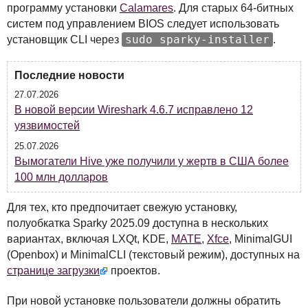
программу установки
Calamares
. Для старых 64-битных
систем под управлением
BIOS
следует использовать
sudo sparky-installer
установщик
CLI
через
.
Последние новости
27.07.2026
В новой версии Wireshark 4.6.7 исправлено 12
уязвимостей
25.07.2026
Вымогатели Hive уже получили у жертв в США более
100 млн долларов
Для тех, кто предпочитает свежую установку,
полуобкатка Sparky 2025.09 доступна в нескольких
вариантах, включая
LXQ
t,
KDE
,
MATE
,
Xfce
, MinimalGUI
(Openbox) и MinimalCLI (текстовый режим), доступных на
странице загрузки
проектов.
При новой установке пользователи должны обратить