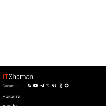
IT
Shaman
Следить в
Новости
How-to