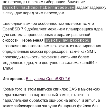
же переходит в режим гибернации. Значение
sysctl machdep.hibernatedelay
задаёт задержку
в секундах перед этим переходом.
Еще одной важной особенностью является то, что
OpenBSD 7.9 добавляет механизм планировщика ядра
для систем с процессорными ядрами различной
sysctl hw.blockcpu
скорости. Переменная
позволяет пользователям исключать из планирования
определенные классы процессоров, такие как
SMT
,
производительность, эффективность или более
медленные ядра, что доступно на системах amd64 и
arm64.
Интересно:
Выпущена OpenBSD 7.6
Кроме того, в этом выпуске спинлок
CAS
в мьютексах
ядра заменен на парковочный замок, включена
параллельная обработка ошибок на amd64 и arm64, а
также заблокирована загрузка бинарных файлов без