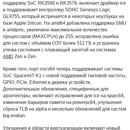
поддержку SoC RK3588 и RK3576, включает драйвер ice
и поддерживает контроллер
SDHC
Genesys Logic
GL9755, который встречается в некоторых ноутбуках на
базе Apple Silicon. На amd64 добавлена поддержка
SMU
в amdpmc, увеличено максимальное количество
процессоров (
MAXCPU
s) до 255, исправлена ошибка
для систем с объёмом
ОЗУ
более 512 ГБ и устранена
утечка состояния с плавающей запятой на системах
AMD
Zen и Zen.
Кроме того, порт riscv64 теперь поддерживает системы
SoC SpacemiT K1 с новой поддержкой тактовой частоты,
GPIO
,
PCI
e, Ethernet и дерева устройств.
Дополнительные обновления, специфичные для
архитектуры, включают исправления для ice на sparc64,
изменения барьеров памяти на powerpc64, улучшения
сброса
TLB
на alpha и несколько обновлений для систем
big-endian.
Улучшения в области виртуализации включают новый