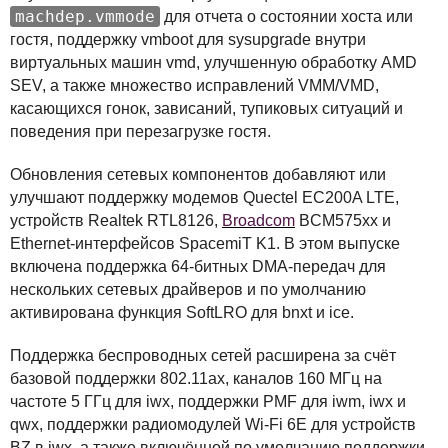
machdep.vmmode
для отчета о состоянии хоста или
гостя, поддержку vmboot для sysupgrade внутри
виртуальных машин vmd, улучшенную обработку
AMD
SEV
, а также множество исправлений
VMM
/VMD,
касающихся гонок, зависаний, тупиковых ситуаций и
поведения при перезагрузке гостя.
Обновления сетевых компонентов добавляют или
улучшают поддержку модемов Quectel EC200A
LTE
,
устройств Realtek RTL8126,
Broadcom
BCM575xx и
Ethernet-интерфейсов SpacemiT K1. В этом выпуске
включена поддержка 64-битных
DMA
-передач для
нескольких сетевых драйверов и по умолчанию
активирована функция SoftLRO для bnxt и ice.
Поддержка беспроводных сетей расширена за счёт
базовой поддержки 802.11ax, каналов 160 МГц на
частоте 5 ГГц для iwx, поддержки
PMF
для iwm, iwx и
qwx, поддержки радиомодулей Wi-Fi 6E для устройств
BZ в iwx, а также включённой по умолчанию поддержки