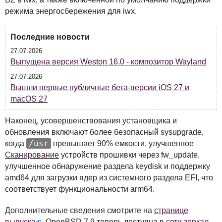
режима энергосбережения для iwx.
Последние новости
27.07.2026
Выпущена версия Weston 16.0 - композитор Wayland
27.07.2026
Вышли первые публичные бета-версии iOS 27 и
macOS 27
Наконец, усовершенствования установщика и
обновления включают более безопасный sysupgrade,
/usr
когда
превышает 90% емкости, улучшенное
Сканирование
устройств прошивки через fw_update,
улучшенное обнаружение раздела keydisk и поддержку
amd64 для загрузки ядер из системного раздела
EFI
, что
соответствует функциональности arm64.
Дополнительные сведения смотрите на
странице
выпуска
. OpenBSD 7.9 теперь доступна в
сети зеркал