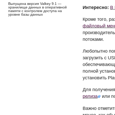
Выпущена версия Valkey 9.1 —
Интересно:
В 
хранилище данных в оперативной
памяти с контролем доступа на
уровне базы данных
Кроме того, р
файловый ме
производитель
потоками.
Любопытно по
загрузить с
US
обеспечивающи
полной устано
установить Pl
Для получения
релиза
или п
Важно отметить