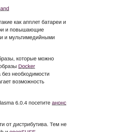
land
акие как апплет батареи и
ои и повышающие
ми и мультимедийными
образы, которые можно
 образы
Docker
 без необходимости
гает возможность
asma 6.0.4 посетите
анонс
ти от дистрибутива. Тем не