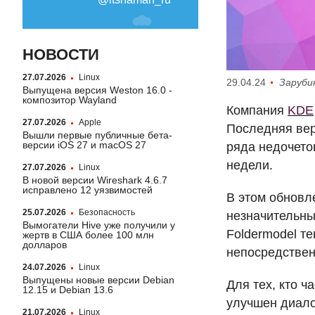
НОВОСТИ
27.07.2026
Linux
29.04.24
Заруби
Выпущена версия Weston 16.0 -
композитор Wayland
Компания
KDE
27.07.2026
Apple
Последняя вер
Вышли первые публичные бета-
версии iOS 27 и macOS 27
ряда недочето
недели.
27.07.2026
Linux
В новой версии Wireshark 4.6.7
исправлено 12 уязвимостей
В этом обновл
25.07.2026
Безопасность
незначительны
Вымогатели Hive уже получили у
Foldermodel т
жертв в США более 100 млн
долларов
непосредственн
24.07.2026
Linux
Выпущены новые версии Debian
Для тех, кто ч
12.15 и Debian 13.6
улучшен диало
21.07.2026
Linux