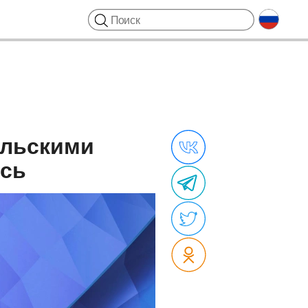
ельскими
есь