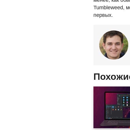
менее, как обы
Tumbleweed, мо
первых.
Похожи