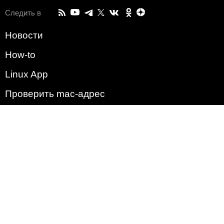
Следить в
Новости
How-to
Linux App
Проверить mac-адрес
Зачем этот сайт?
Политика
Наша команда
Список всех уязвимостей
Операционные системы
2009 - 2026