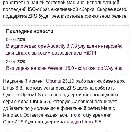
работает на нашей тестовой машине, использующей
последний
ISO
-образ ежедневной сборки. Скорее всего,
поддержка
ZFS
будет реализована в финальном релизе.
Последние новости
07.08.2026
В аудиоредакторе Audacity 3.7.8 улучшен интерфейс
для Linux с высоким разрешением HiDPI
27.07.2026
Выпущена версия Weston 16.0 - композитор Wayland
На данный момент
Ubuntu
23.10 работает на базе ядра
Linux 6.3, поэтому установка
ZFS
должна работать.
Однако OpenZFS пока не поддерживает последнюю
серию ядра
Linux 6.5
, которую Canonical планирует
добавить по умолчанию в финальный релиз Mantic
Minotaur. Остается надеяться, что к тому времени
OpenZFS будет поддерживать
ядро Linux
6.5.