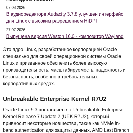
07.08.2026
В аудиоредакторе Audacity 3.7.8 улучшен интерфейс
для Linux с высоким разрешением HiDPI
27.07.2026
Выпущена версия Weston 16.0 - композитор Wayland
Это ядро Linux, разработанное корпорацией Oracle
специально для своей операционной системы Oracle
Linux и призванное обеспечить более высокую
производительность, масштабируемость, надежность и
безопасность, особенно в требовательных
корпоративных средах.
Unbreakable Enterprise Kernel R7U2
Oracle Linux 9.3 поставляется с Unbreakable Enterprise
Kernel Release 7 Update 2 (
UEK
R7U2), который
привносит некоторые новшества, такие как
NVM
e in-
band authentication для защиты данных,
AMD
Last Branch