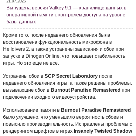
21.07.2026
Выпущена версия Valkey 9.1 — хранилище данных в
оперативной памяти с контролем доступа на уровне
базы данных
Кроме того, после недавнего обновления была
восстановлена функциональность микрофона в
Helldivers 2, а также устранены зависания и сбои при
запуске в Dinogen Online, что повышает стабильность
игры. Но это еще не все.
Устранены сбои в
SCP
Secret Laboratory
после
недавнего обновления игры, а также решены проблемы,
вызывающие сбои в
Burnout Paradise Remastered
при
подключении входного видеоустройства.
Использование памяти в
Burnout Paradise Remastered
было улучшено, что уменьшило вероятность сбоев и
повысило производительность. Исправлены проблемы с
рендерингом шрифтов в играх
Insanely Twisted Shadow