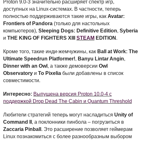
Proton 9.0-3 значительно расширяет спектр игр,
доступных на Linux-системах. В частности, теперь
полностью поддерживаются такие игры, как
Avatar:
Frontiers of Pandora
(только для настольных
компьютеров),
Sleeping Dogs: Definitive Edition
,
Syberia
и
THE
KING
OF
FIGHTERS
XIII
STEAM
EDITION
.
Кроме того, такие инди-жемчужины, как
Ball at Work: The
Ultimate Speedrun Platformer!
,
Banyu Lintar Angin
,
Dinner with an Owl
, а также демоверсии
Owl
Observatory
и
To Pixelia
были добавлены в список
совместимости.
Интересно:
Выпущена версия Proton 10.0-4 с
поддержкой Drop Dead The Cabin и Quantum Threshold
Любители стратегий теперь могут насладиться
Unity of
Command II
, а поклонники пинбола – погрузиться в
Zaccaria Pinball
. Это расширение позволяет геймерам
Linux познакомиться с более разнообразным выбором