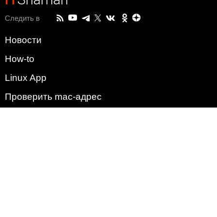
Следить в
Новости
How-to
Linux App
Проверить mac-адрес
Зачем этот сайт?
Политика
Наша команда
Список всех уязвимостей
Операционные системы