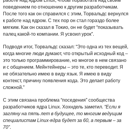
работе над ядром Linux, чтобы поработать над своим
поведением по отношению к другим разработчикам.
После того как он справился с этим, Торвальдс вернулся
к работе над ядром. С тех пор он стал гораздо более
мягким. Как он сказал в Токио, он не будет “показывать
палец какой-то компании. Я усвоил урок”.
Подводя итог, Торвальдс сказал: “Это одна из тех вещей,
когда многие люди думают, что открытый исходный код –
это только программирование, но многое в нем связано
и с общением. Мейнтейнеры – это те, кто переводит. Я
не обязательно имею в виду язык. Я имею в виду
контекст, причину появления кода. Это делает работу
сложной.”
С этим связана проблема “поседения” сообщества
разработчиков ядра Linux. Хохндель заметил.
“Если я
загляну на пять лет в будущее, то многим ведущим
специалистам Linux-ядра будет за 60, а первым – за
70”
.