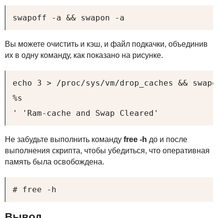
swapoff -a && swapon -a
Вы можете очистить и кэш, и файл подкачки, объединив
их в одну команду, как показано на рисунке.
echo 3 > /proc/sys/vm/drop_caches && swapo
%s

' 'Ram-cache and Swap Cleared'
Не забудьте выполнить команду
free -h
до и после
выполнения скрипта, чтобы убедиться, что оперативная
память была освобождена.
# free -h
Вывод