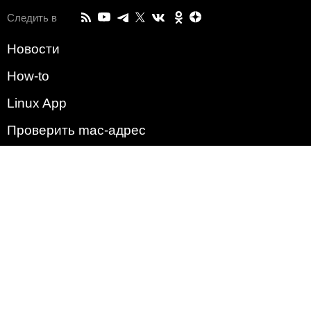
Следить в
Новости
How-to
Linux App
Проверить mac-адрес
Зачем этот сайт?
Политика
Наша команда
Список всех уязвимостей
Операционные системы
2009 - 2026