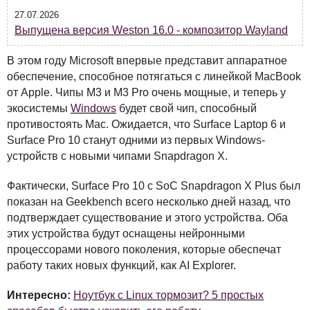
27.07.2026
Выпущена версия Weston 16.0 - композитор Wayland
В этом году Microsoft впервые представит аппаратное
обеспечение, способное потягаться с линейкой MacBook
от Apple. Чипы M3 и M3 Pro очень мощные, и теперь у
экосистемы
Windows
будет свой чип, способный
противостоять Mac. Ожидается, что Surface Laptop 6 и
Surface Pro 10 станут одними из первых Windows-
устройств с новыми чипами Snapdragon X.
Фактически, Surface Pro 10 с SoC Snapdragon X Plus был
показан на Geekbench всего несколько дней назад, что
подтверждает существование и этого устройства. Оба
этих устройства будут оснащены нейронными
процессорами нового поколения, которые обеспечат
работу таких новых функций, как AI Explorer.
Интересно:
Ноутбук с Linux тормозит? 5 простых