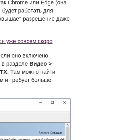
как Chrome или Edge (она
 будет работать для
а повышает разрешение даже
ся уже совсем скоро
если оно включено
ю в разделе
Видео >
TX
. Там можно найти
им и требует больше