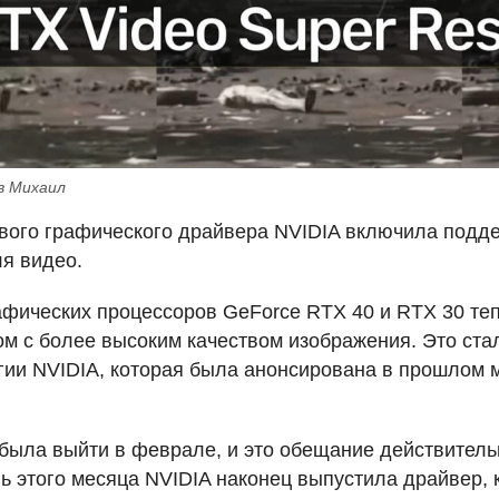
в Михаил
вого графического драйвера
NVIDIA
включила подде
я видео.
афических процессоров GeForce
RTX
40 и
RTX
30 те
ом с более высоким качеством изображения. Это ст
гии
NVIDIA
, которая была анонсирована в прошлом 
ыла выйти в феврале, и это обещание действитель
ь этого месяца
NVIDIA
наконец выпустила драйвер, 