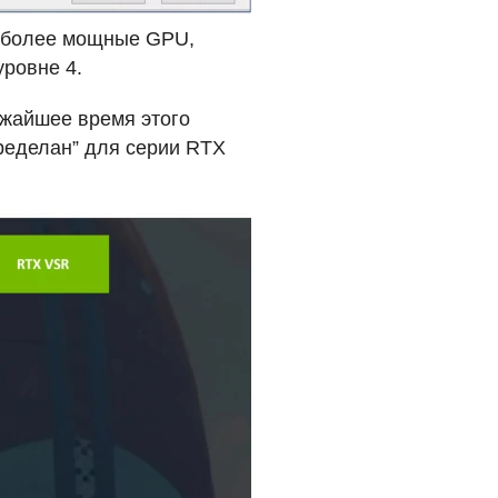
о более мощные
GPU
,
уровне 4.
ижайшее время этого
еределан” для серии
RTX