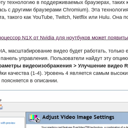
эту технологию в поддерживаемых браузерах, таких 
ась с другими браузерами Chromium). Эта технология
а, такого как YouTube, Twitch, Netflix или Hulu. Он
оцессор N1X от Nvidia для ноутбуков может появить
IA
, масштабирование видео будет работать, только 
 панель управления. Пользователи найдут эту опци
раметры видеоизображения > Улучшение видео
R
ки качества (1-4). Уровень 4 является самым высок
, поясняется в описании.