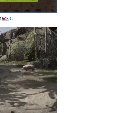
десь
.