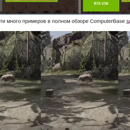
ти много примеров в полном обзоре ComputerBase
з