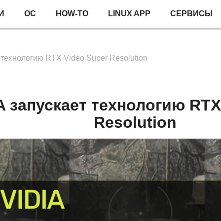
И
ОС
HOW-TO
LINUX APP
СЕРВИСЫ
 технологию RTX Video Super Resolution
A запускает технологию RTX
Resolution