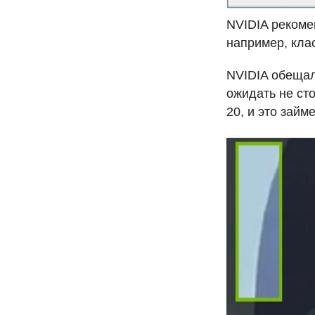
NVIDIA
рекомен
например, клас
NVIDIA
обещала
ожидать не ст
20, и это займ