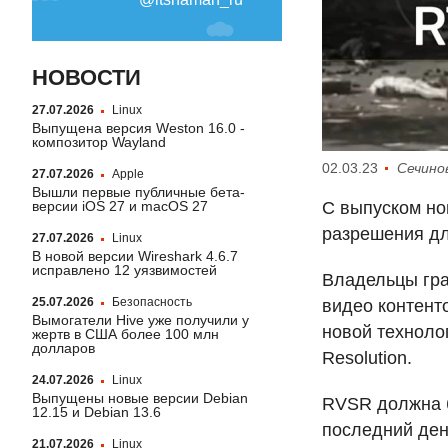
НОВОСТИ
27.07.2026
Linux
Выпущена версия Weston 16.0 -
композитор Wayland
02.03.23
Сечино
27.07.2026
Apple
Вышли первые публичные бета-
версии iOS 27 и macOS 27
С выпуском но
разрешения дл
27.07.2026
Linux
В новой версии Wireshark 4.6.7
исправлено 12 уязвимостей
Владельцы гр
25.07.2026
Безопасность
видео контент
Вымогатели Hive уже получили у
новой техноло
жертв в США более 100 млн
долларов
Resolution.
24.07.2026
Linux
Выпущены новые версии Debian
RVSR
должна б
12.15 и Debian 13.6
последний ден
21.07.2026
Linux