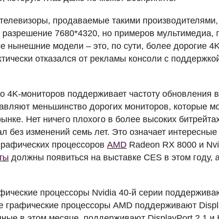
телевизоры, продаваемые такими производителями,
разрешение 7680*4320, но примеров мультимедиа,
се нынешние модели – это, по сути, более дорогие 4
ктически отказался от рекламы консоли с поддержко
о 4K-мониторов поддерживает частоту обновления вы
авляют меньшинство дорогих мониторов, которые м
ынке. Нет ничего плохого в более высоких битрейта
л без изменений семь лет. Это означает интересные
графических процессоров
AMD
Radeon RX 8000 и Nvi
ты
должны появиться на выставке
CES
в этом году, 
ические процессоры Nvidia 40-й серии поддерживают
е графические процессоры
AMD
поддерживают Displa
ные в этом месяце, поддерживают DisplayPort 2.1 и