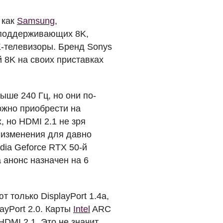
 как
Samsung
,
 поддерживающих 8K,
K-телевизоры. Бренд Sonys
й 8K на своих приставках
ше 240 Гц, но они по-
ожно приобрести на
х, но
HDMI
2.1 не зря
 изменения для давно
dia Geforce
RTX
50-й
а анонс назначен на 6
 только DisplayPort 1.4a,
yPort 2.0. Карты
Intel
ARC
HDMI
2.1. Это не значит,