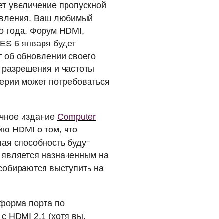
ает увеличение пропускной
новления. Ваш любимый
о года. Форум
HDMI
,
ES
6 января будет
т об обновлении своего
 разрешения и частоты
ерии может потребоваться
ычное издание
Computer
нию
HDMI
о том, что
ая способность будут
 является назначенным на
собираются выступить на
 форма порта по
 с
HDMI
2.1 (хотя вы,