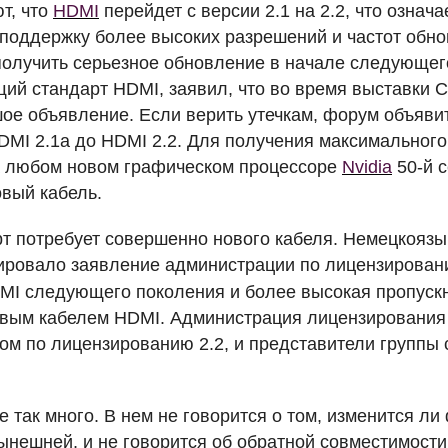
т, что
HDMI
перейдет с версии 2.1 на 2.2, что означ
 поддержку более высоких разрешений и частот об
получить серьезное обновление в начале следующег
ий стандарт
HDMI
, заявил, что во время выставки
C
ое объявление. Если верить утечкам, форум объяви
DMI
2.1a до
HDMI
2.2. Для получения максимального
а любом новом графическом процессоре
Nvidia
50-й с
вый кабель.
т потребует совершенно нового кабеля. Немецкояз
тировало заявление администрации по лицензирова
MI
следующего поколения и более высокая пропускн
овым кабелем
HDMI
. Администрация лицензирования
ом по лицензированию 2.2, и представители группы 
 так много. В нем не говорится о том, изменится ли
ынешней, и не говорится об обратной совместимости