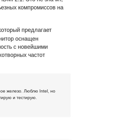
рьезных компромиссов на
оторый предлагает
онитор оснащен
мость с новейшими
хотворных частот
е железо. Люблю Intel, но
тирую и тестирую.