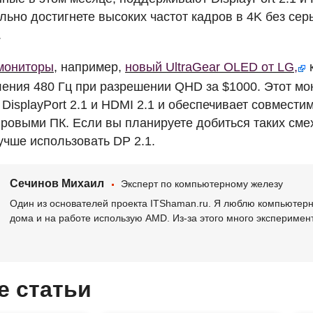
ельно достигнете высоких частот кадров в 4K без се
.
мониторы
, например,
новый UltraGear
OLED
от LG,
к
ления 480 Гц при разрешении
QHD
за $1000. Этот м
DisplayPort 2.1 и
HDMI
2.1 и обеспечивает совмести
гровыми ПК. Если вы планируете добиться таких сме
учше использовать DP 2.1.
Сечинов Михаил
Эксперт по компьютерному железу
Один из основателей проекта ITShaman.ru. Я люблю компьютерно
дома и на работе использую AMD. Из-за этого много эксперимен
е статьи