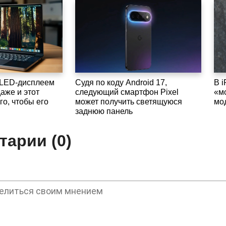
OLED-дисплеем
Судя по коду Android 17,
В 
аже и этот
следующий смартфон Pixel
«м
го, чтобы его
может получить светящуюся
мо
заднюю панель
арии (0)