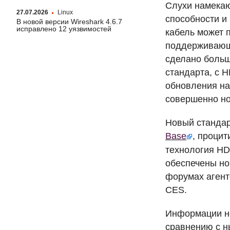
Слухи намекаю
27.07.2026
Linux
способности и
В новой версии Wireshark 4.6.7
исправлено 12 уязвимостей
кабель может 
поддерживающ
сделано больш
стандарта, с
H
обновления н
совершенно но
Новый стандар
Base
, проци
технология
HD
обеспечены н
форумах агент
CES
.
Информации не
сравнению с н