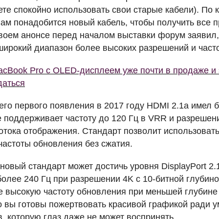
ете спокойно использовать свои старые кабели). По 
вам понадобится новый кабель, чтобы получить все 
своем анонсе перед началом выставки форум заявил,
широкий диапазон более высоких разрешений и част
cBook Pro с OLED-дисплеем уже почти в продаже и э
даться
его первого появления в 2017 году
HDMI
2.1a имел б
е поддерживает частоту до 120 Гц в
VRR
и разрешени
отока отображения. Стандарт позволит использоват
частоты обновления без сжатия.
новый стандарт может достичь уровня DisplayPort 2.
более 240 Гц при разрешении 4K с 10-битной глубино
е высокую частоту обновления при меньшей глубине 
ко вы готовы пожертвовать красивой графикой ради 
, которую глаз даже не может воспринять.