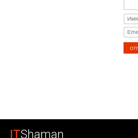
IT
Shaman