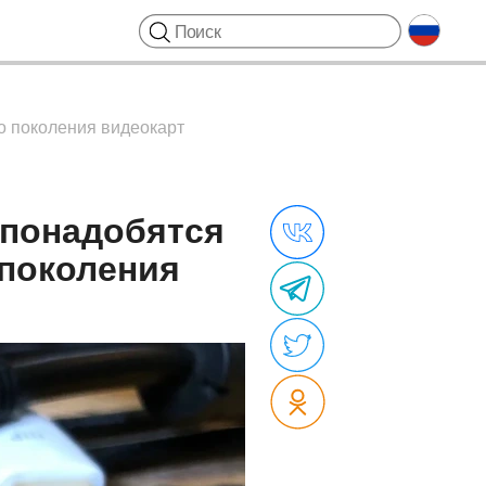
о поколения видеокарт
 понадобятся
 поколения