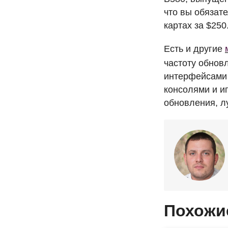
что вы обязат
картах за $250
Есть и другие
частоту обнов
интерфейсами 
консолями и и
обновления, л
Похожи