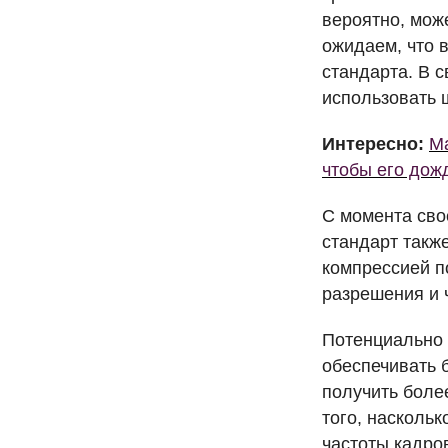
вероятно, мож
ожидаем, что 
стандарта. В 
использовать 
Интересно:
Ma
чтобы его дож
С момента сво
стандарт такж
компрессией п
разрешения и 
Потенциально 
обеспечивать 
получить боле
того, насколь
частоты кадров