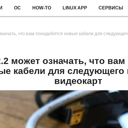
И
ОС
HOW-TO
LINUX APP
СЕРВИСЫ
значать, что вам понадобятся новые кабели для следующег
.2 может означать, что вам
ые кабели для следующего
видеокарт