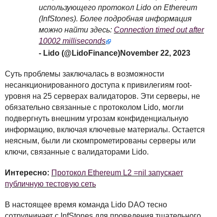
использующего протокол Lido on Ethereum
(InfStones). Более подробная информация
можно найти здесь:
Connection timed out after
10002 milliseconds
- Lido (@LidoFinance)November 22, 2023
Суть проблемы заключалась в возможности
несанкционированного доступа к привилегиям root-
уровня на 25 серверах валидаторов. Эти серверы, не
обязательно связанные с протоколом Lido, могли
подвергнуть внешним угрозам конфиденциальную
информацию, включая ключевые материалы. Остается
неясным, были ли скомпрометированы серверы или
ключи, связанные с валидаторами Lido.
Интересно:
Протокол Ethereum L2 =nil запускает
публичную тестовую сеть
В настоящее время команда Lido
DAO
тесно
сотрудничает с InfStones для проведения тщательного