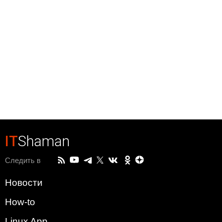
IT
Shaman
Следить в
Новости
How-to
Linux App