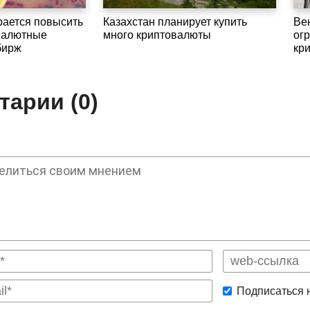
рается повысить
Казахстан планирует купить
Ве
овалютные
много криптовалюты
ог
бирж
кр
арии (0)
Подписаться 