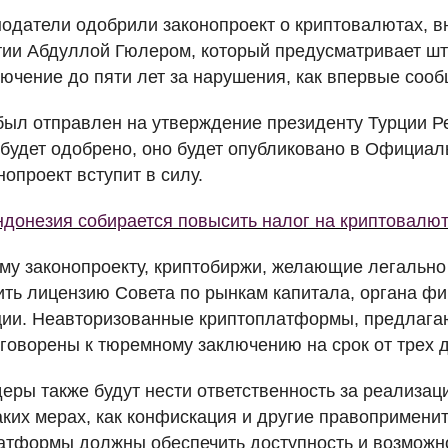
нодатели одобрили законопроект о криптовалютах, 
ии Абдуллой Гюлером, который предусматривает шт
ючение до пяти лет за нарушения, как впервые сообщ
был отправлен на утверждение президенту Турции Р
будет одобрено, оно будет опубликовано в Официаль
нопроект вступит в силу.
донезия собирается повысить налог на криптовалю
му законопроекту, криптобиржи, желающие легально 
ть лицензию Совета по рынкам капитала, органа ф
ции. Неавторизованные криптоплатформы, предлага
говорены к тюремному заключению на срок от трех д
еры также будут нести ответственность за реализа
таких мерах, как конфискация и другие правопримени
латформы должны обеспечить доступность и возможн