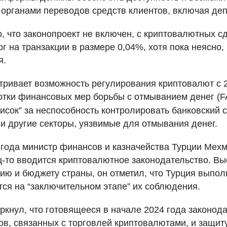
органами переводов средств клиентов, включая деп
о, что законопроект не включен, с криптовалютных с
г на транзакции в размере 0,04%, хотя пока неясно, 
я.
тривает возможность регулирования криптовалют с 20
отки финансовых мер борьбы с отмыванием денег (
F
исок” за неспособность контролировать банковский с
и другие секторы, уязвимые для отмывания денег.
 года министр финансов и казначейства Турции Мехм
ц-то вводится криптовалютное законодательство. Вы
ию и бюджету страны, он отметил, что Турция выпол
ся на “заключительном этапе” их соблюдения.
кнул, что готовящееся в начале 2024 года законод
ов, связанных с торговлей криптовалютами, и защит