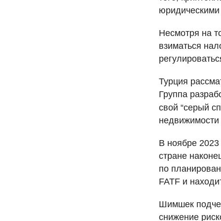
юридическими 
Несмотря на т
взиматься нало
регулироватьс
Турция рассма
Группа разраб
свой “серый сп
недвижимости 
В ноябре 2023
стране наконе
по планирован
FATF
и находит
Шимшек подчер
снижение риск