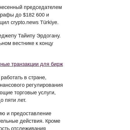
внесенный председателем
рафы до $182 600 и
ил crypto.news Türkiye.
еджепу Тайипу Эрдогану.
ном вестнике к концу
тные транзакции для бирж
работать в стране,
инансового регулирования
ющие торговые услуги,
о пяти лет.
цию и предоставление
тельные действия. Кроме
ость отслеживания