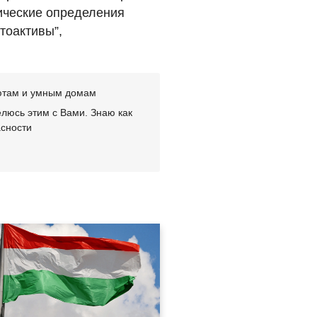
ические определения
тоактивы”,
лютам и умным домам
люсь этим с Вами. Знаю как
асности