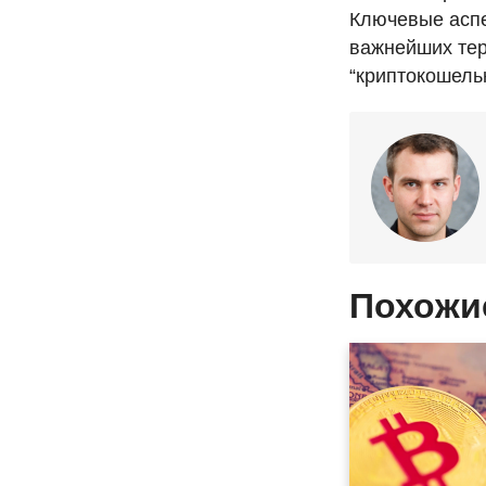
Ключевые аспе
важнейших тер
“криптокошельк
Похожи