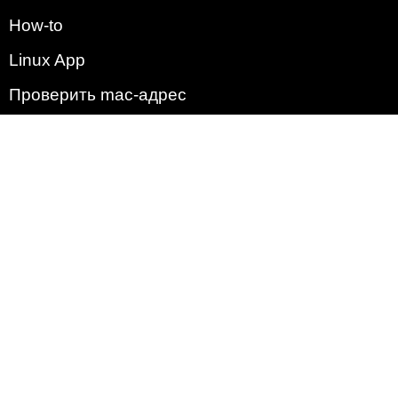
How-to
Linux App
Проверить mac-адрес
Зачем этот сайт?
Политика
Наша команда
Список всех уязвимостей
Операционные системы
2009 - 2026