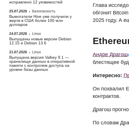
исправлено 12 уязвимостей
Глава исследо
25.07.2026
Безопасность
обгонит Bitcoi
Вымогатели Hive уже получили у
2025 году. А е
жертв в США более 100 млн
долларов
24.07.2026
Linux
Ethereu
Выпущены новые версии Debian
12.15 и Debian 13.6
21.07.2026
Linux
Андре Драгош
Выпущена версия Valkey 9.1 —
хранилище данных в оперативной
блестящее бу
памяти с контролем доступа на
уровне базы данных
Интересно:
Пр
Он похвалил E
контрактов.
Драгош прогно
По словам Дра