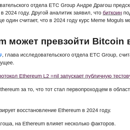
вательского отдела
ETC
Group Андре Драгош предска
n в 2024 году. Другой аналитик заявил, что
биткоин
под
ще один считает, что в 2024 году курс Meme Moguls м
m может превзойти Bitcoin 
, глава исследовательского отдела
ETC
Group, счит
дущее.
отокол Ethereum L2 =nil запускает публичную тестов
thereum за то, что тот стал первопроходцем в обла
зирует восстановление Ethereum в 2024 году.
гоша, на Ethereum влияет несколько факторов.