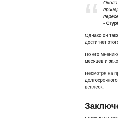
Около 
приде
пересе
- Cry
Однако он такж
достигнет этог
По его мнению
месяцев и зак
Несмотря на п
долгосрочного
всплеск.
Заключ