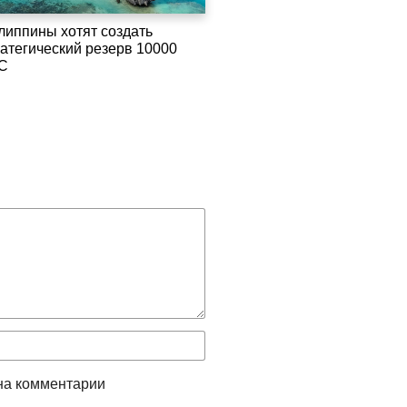
липпины хотят создать
ратегический резерв 10000
C
на комментарии