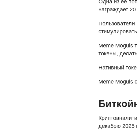
Одна из ее по
награждает 20
Пользователи 
стимулироват
Meme Moguls т
токены, делать
Нативный ток
Meme Moguls с
Биткойн
Криптоаналитик
декабрю 2025 