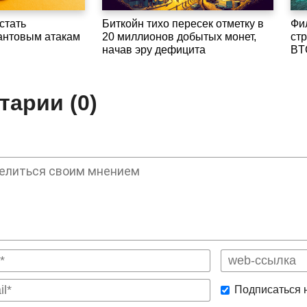
стать
Биткойн тихо пересек отметку в
Фи
антовым атакам
20 миллионов добытых монет,
ст
начав эру дефицита
BT
арии (0)
Подписаться 