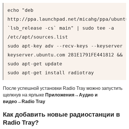
echo "deb
http://ppa.launchpad.net/micahg/ppa/ubuntu
`lsb_release -cs` main" | sudo tee -a
/etc/apt/sources.list
sudo apt-key adv --recv-keys --keyserver
keyserver.ubuntu.com 281E1791FE441812 &&
sudo apt-get update
sudo apt-get install radiotray
После успешной установки Radio Tray можно запустить
щелкнув на ярлыке
Приложения→Аудио и
видео→Radio Tray
Как добавить новые радиостанции в
Radio Tray?