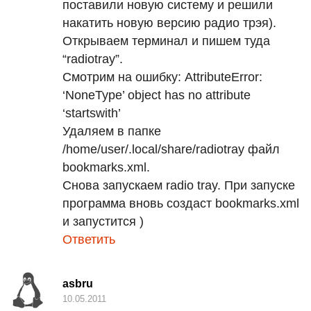
поставили новую систему и решили
накатить новую версию радио трэя).
Открываем терминал и пишем туда
“radiotray”.
Смотрим на ошибку: AttributeError:
‘NoneType’ object has no attribute
‘startswith’
Удаляем в папке
/home/user/.local/share/radiotray файл
bookmarks.xml.
Снова запускаем radio tray. При запуске
программа вновь создаст bookmarks.xml
и запустится )
Ответить
asbru
10.05.2011