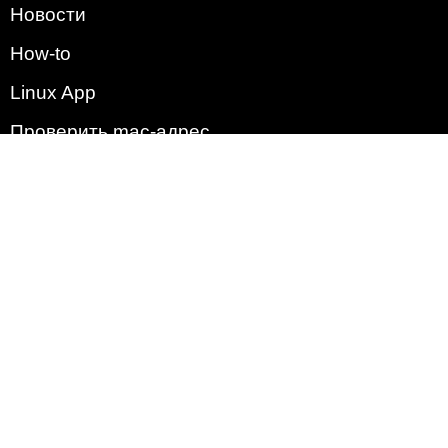
Новости
How-to
Linux App
Проверить mac-адрес
Зачем этот сайт?
Политика
Наша команда
Список всех уязвимостей
Операционные системы
2009 - 2026