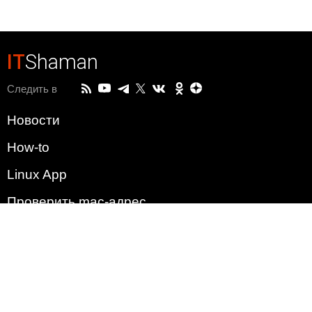
IT
Shaman
Следить в
Новости
How-to
Linux App
Проверить mac-адрес
Зачем этот сайт?
Политика
Наша команда
Список всех уязвимостей