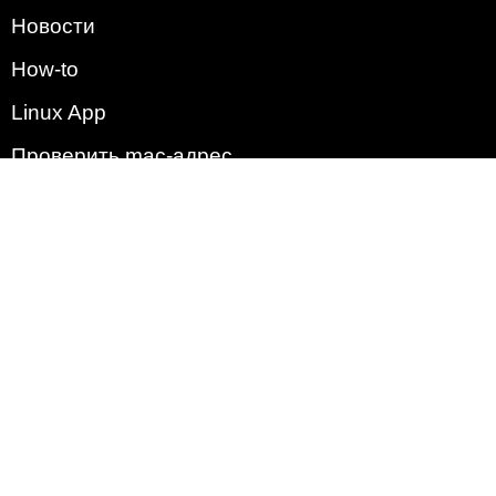
Новости
How-to
Linux App
Проверить mac-адрес
Зачем этот сайт?
Политика
Наша команда
Список всех уязвимостей
Операционные системы
2009 - 2026